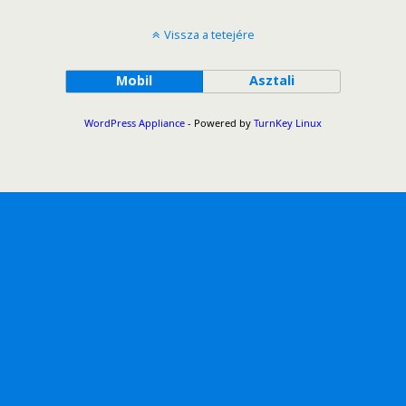
Vissza a tetejére
Mobil
Asztali
WordPress Appliance
- Powered by
TurnKey Linux