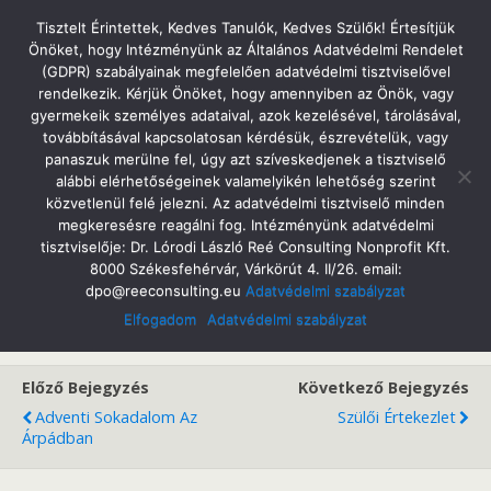
Tatabányai Árpád Gimnázium
Tisztelt Érintettek, Kedves Tanulók, Kedves Szülők! Értesítjük
Önöket, hogy Intézményünk az Általános Adatvédelmi Rendelet
(GDPR) szabályainak megfelelően adatvédelmi tisztviselővel
rendelkezik. Kérjük Önöket, hogy amennyiben az Önök, vagy
gyermekeik személyes adataival, azok kezelésével, tárolásával,
2023. Január 11. Szerda
továbbításával kapcsolatosan kérdésük, észrevételük, vagy
Vizsgabehívó A Központi Írásbeli Vizsgára
panaszuk merülne fel, úgy azt szíveskedjenek a tisztviselő
alábbi elérhetőségeinek valamelyikén lehetőség szerint
közvetlenül felé jelezni. Az adatvédelmi tisztviselő minden
megkeresésre reagálni fog. Intézményünk adatvédelmi
tisztviselője: Dr. Lórodi László Reé Consulting Nonprofit Kft.
Megosztás
Tweet
Pin
Email
SMS
8000 Székesfehérvár, Várkörút 4. II/26. email:
dpo@reeconsulting.eu
Adatvédelmi szabályzat
Vizsgabehivo
Letöltés
Elfogadom
Adatvédelmi szabályzat
Előző Bejegyzés
Következő Bejegyzés
Adventi Sokadalom Az
Szülői Értekezlet
Árpádban