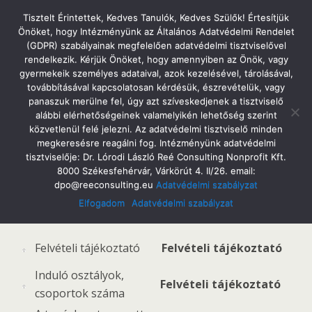
Tatabányai Árpád Gimnázium
Tisztelt Érintettek, Kedves Tanulók, Kedves Szülők! Értesítjük
Önöket, hogy Intézményünk az Általános Adatvédelmi Rendelet
(GDPR) szabályainak megfelelően adatvédelmi tisztviselővel
rendelkezik. Kérjük Önöket, hogy amennyiben az Önök, vagy
gyermekeik személyes adataival, azok kezelésével, tárolásával,
Egyéb Dokumentumok
továbbításával kapcsolatosan kérdésük, észrevételük, vagy
panaszuk merülne fel, úgy azt szíveskedjenek a tisztviselő
alábbi elérhetőségeinek valamelyikén lehetőség szerint
közvetlenül felé jelezni. Az adatvédelmi tisztviselő minden
megkeresésre reagálni fog. Intézményünk adatvédelmi
tisztviselője: Dr. Lórodi László Reé Consulting Nonprofit Kft.
8000 Székesfehérvár, Várkörút 4. II/26. email:
dpo@reeconsulting.eu
Adatvédelmi szabályzat
Az információt tartalmazó
Közzétett információ
Elfogadom
Adatvédelmi szabályzat
dokumentum
Felvételi tájékoztató
Felvételi tájékoztató
Induló osztályok,
Felvételi tájékoztató
csoportok száma