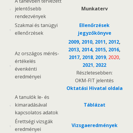
A tanévben tervezett
jelentősebb
Munkaterv
rendezvények
Szakmai és tanügyi
Ellenőrzések
ellenőrzések
jegyzőkönyve
2009
,
2010
,
2011
,
2012
,
2013
,
2014
,
2015
,
2016
,
Az országos mérés-
2017
,
2018
,
2019
,
2020
,
értékelés
2021
,
2022
évenkénti
Részletesebben:
eredményei
OKM-FIT jelentés
Oktatási Hivatal oldala
A tanulók le- és
kimaradásával
Táblázat
kapcsolatos adatok
Érettségi vizsgák
Vizsgaeredmények
eredményei