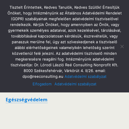
Tatabányai Árpád Gimnázium
Tisztelt Érintettek, Kedves Tanulók, Kedves Szülők! Értesítjük
Önöket, hogy Intézményünk az Általános Adatvédelmi Rendelet
(GDPR) szabályainak megfelelően adatvédelmi tisztviselővel
rendelkezik. Kérjük Önöket, hogy amennyiben az Önök, vagy
gyermekeik személyes adataival, azok kezelésével, tárolásával,
Iskolánk
továbbításával kapcsolatosan kérdésük, észrevételük, vagy
panaszuk merülne fel, úgy azt szíveskedjenek a tisztviselő
alábbi elérhetőségeinek valamelyikén lehetőség szerint
közvetlenül felé jelezni. Az adatvédelmi tisztviselő minden
megkeresésre reagálni fog. Intézményünk adatvédelmi
Bemutatkozunk
tisztviselője: Dr. Lórodi László Reé Consulting Nonprofit Kft.
8000 Székesfehérvár, Várkörút 4. II/26. email:
Csengetési rend
dpo@reeconsulting.eu
Adatvédelmi szabályzat
Elfogadom
Adatvédelmi szabályzat
Elérhetőség
Egészségvédelem