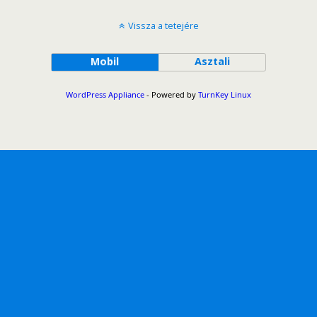
Vissza a tetejére
Mobil
Asztali
WordPress Appliance
- Powered by
TurnKey Linux