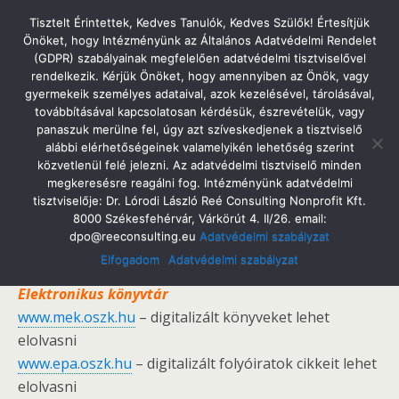
Tatabányai Árpád Gimnázium
Tisztelt Érintettek, Kedves Tanulók, Kedves Szülők! Értesítjük
Önöket, hogy Intézményünk az Általános Adatvédelmi Rendelet
(GDPR) szabályainak megfelelően adatvédelmi tisztviselővel
rendelkezik. Kérjük Önöket, hogy amennyiben az Önök, vagy
gyermekeik személyes adataival, azok kezelésével, tárolásával,
Linkajánló
továbbításával kapcsolatosan kérdésük, észrevételük, vagy
panaszuk merülne fel, úgy azt szíveskedjenek a tisztviselő
alábbi elérhetőségeinek valamelyikén lehetőség szerint
közvetlenül felé jelezni. Az adatvédelmi tisztviselő minden
megkeresésre reagálni fog. Intézményünk adatvédelmi
Linkajánló
tisztviselője: Dr. Lórodi László Reé Consulting Nonprofit Kft.
8000 Székesfehérvár, Várkörút 4. II/26. email:
József Attila Megyei Könyvtár
dpo@reeconsulting.eu
Adatvédelmi szabályzat
www.jamk.hu
Elfogadom
Adatvédelmi szabályzat
Elektronikus könyvtár
www.mek.oszk.hu
– digitalizált könyveket lehet
elolvasni
www.epa.oszk.hu
– digitalizált folyóiratok cikkeit lehet
elolvasni