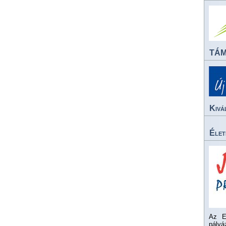
TÁ
Kivá
Élet
Az E
pály