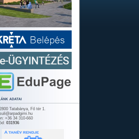
lánk adatai
2800 Tatabánya, Fő tér 1.
 suli@arpadgimi.hu
on: +36 34 310-660
ód:
031936