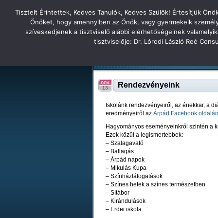
Tisztelt Érintettek, Kedves Tanulók, Kedves Szülők! Értesítjük Ön
Főoldal
Hírek
Tudás Állandóság Gon
Önöket, hogy amennyiben az Önök, vagy gyermekeik személyes 
szíveskedjenek a tisztviselő alábbi elérhetőségeinek valamelyi
Tatabányai
tisztviselője: Dr. Lórodi László Reé Con
Tartalék honlap
Iskolánk
Tanáraink
Diákjaink
Tatabányai Árpád Gimnázium 2
nov
Rendezvényeink
13
Iskolánk rendezvényeiről, az énekkar, a di
eredményeiről az
Árpád Facebook oldalá
Hagyományos eseményeinkről szintén a kö
Ezek közül a legismertebbek:
– Szalagavató
– Ballagás
– Árpád napok
– Mikulás Kupa
– Színházlátogatások
– Színes hetek a színes természetben
– Sítábor
– Kirándulások
– Erdei iskola