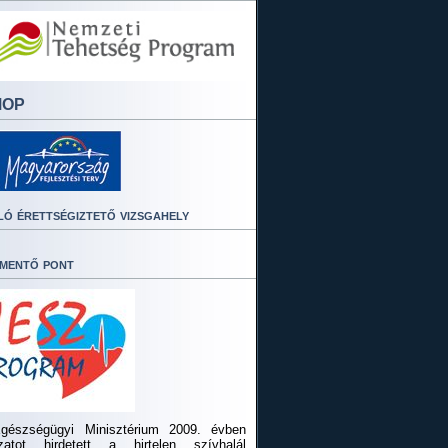
MOP
ló érettségiztető vizsgahely
mentő pont
gészségügyi Minisztérium 2009. évben
ázatot hirdetett a hirtelen szívhalál