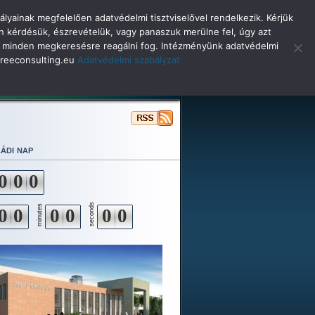
lyainak megfelelően adatvédelmi tisztviselővel rendelkezik. Kérjük
n kérdésük, észrevételük, vagy panaszuk merülne fel, úgy azt
selő minden megkeresésre reagálni fog. Intézményünk adatvédelmi
o@reeconsulting.eu
Adatvédelmi szabályzat
ulóinknak
Beiskolázás
Alapítvány
ádi nap
0
0
0
seconds
minutes
0
0
0
0
0
0