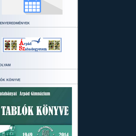
enyeredmények
olyam
ók könyve