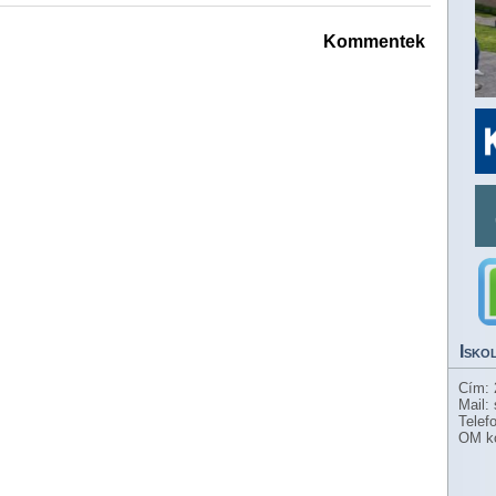
Kommentek
Isko
Cím: 
Mail:
Telef
OM k