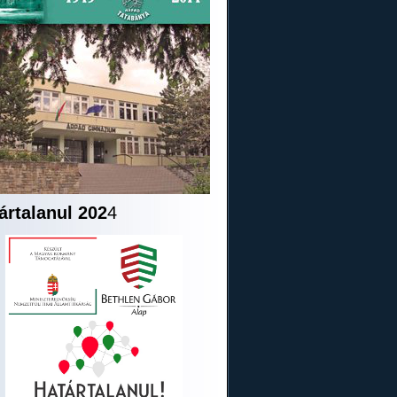
ártalanul 202
4