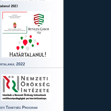
talanul 202
3
rtalanul 2022
eti Tehetség Program