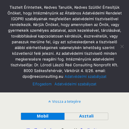
Tatabányai Árpád Gimnázium
Tisztelt Érintettek, Kedves Tanulók, Kedves Szülők! Értesítjük
Önöket, hogy Intézményünk az Általános Adatvédelmi Rendelet
(GDPR) szabályainak megfelelően adatvédelmi tisztviselővel
rendelkezik. Kérjük Önöket, hogy amennyiben az Önök, vagy
gyermekeik személyes adataival, azok kezelésével, tárolásával,
2023/2024
továbbításával kapcsolatosan kérdésük, észrevételük, vagy
panaszuk merülne fel, úgy azt szíveskedjenek a tisztviselő
alábbi elérhetőségeinek valamelyikén lehetőség szerint
közvetlenül felé jelezni. Az adatvédelmi tisztviselő minden
Versenyeredményeink a 2023/24. tanévben
Letöltés
megkeresésre reagálni fog. Intézményünk adatvédelmi
tisztviselője: Dr. Lórodi László Reé Consulting Nonprofit Kft.
Sporteredményeink a 2023/24. tanévben
Letöltés
8000 Székesfehérvár, Várkörút 4. II/26. email:
dpo@reeconsulting.eu
Adatvédelmi szabályzat
Elfogadom
Adatvédelmi szabályzat
Vissza a tetejére
Mobil
Asztali