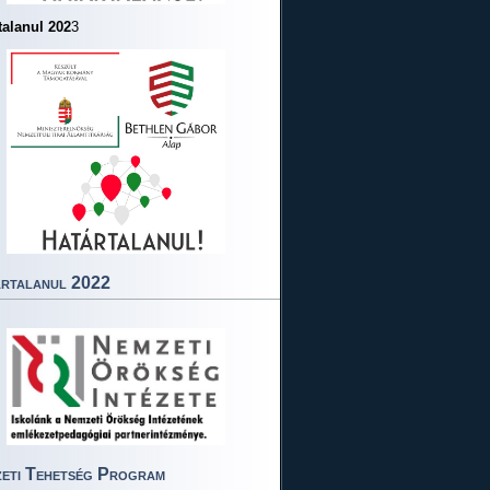
talanul 202
3
rtalanul 2022
eti Tehetség Program