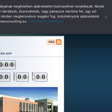
lyainak megfelelően adatvédelmi tisztviselővel rendelkezik. Kérjük
n kérdésük, észrevételük, vagy panaszuk merülne fel, úgy azt
selő minden megkeresésre reagálni fog. Intézményünk adatvédelmi
o@reeconsulting.eu
Adatvédelmi szabályzat
ulóinknak
Beiskolázás
Alapítvány
ádi nap
0
0
0
seconds
minutes
0
0
0
0
0
0