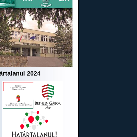
ártalanul 202
4