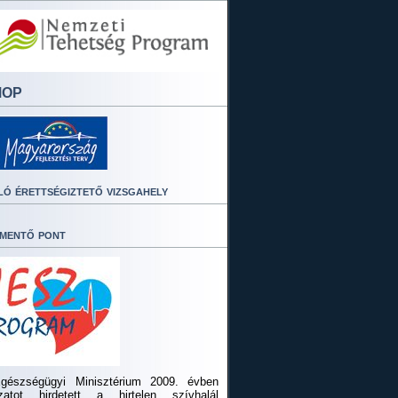
MOP
ló érettségiztető vizsgahely
mentő pont
gészségügyi Minisztérium 2009. évben
ázatot hirdetett a hirtelen szívhalál