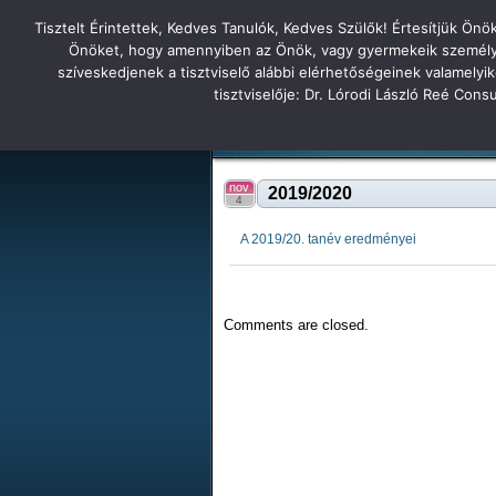
Tisztelt Érintettek, Kedves Tanulók, Kedves Szülők! Értesítjük Ön
Főoldal
Hírek
Tudás Állandóság Gon
Önöket, hogy amennyiben az Önök, vagy gyermekeik személyes 
szíveskedjenek a tisztviselő alábbi elérhetőségeinek valamelyi
Tatabányai
tisztviselője: Dr. Lórodi László Reé Con
Tartalék honlap
Iskolánk
Tanáraink
Diákjaink
Tatabányai Árpád Gimnázium 2
nov
2019/2020
4
A 2019/20. tanév eredményei
Comments are closed.