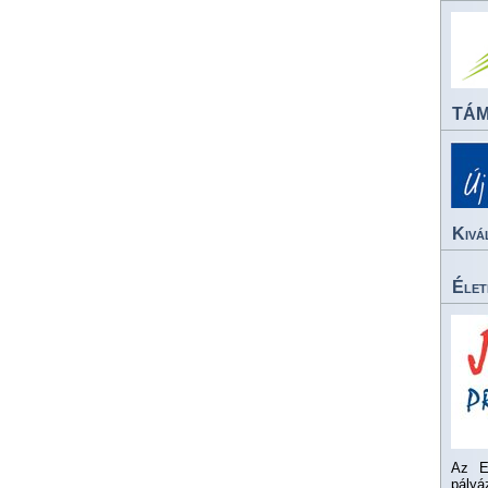
TÁ
Kivá
Élet
Az E
pály