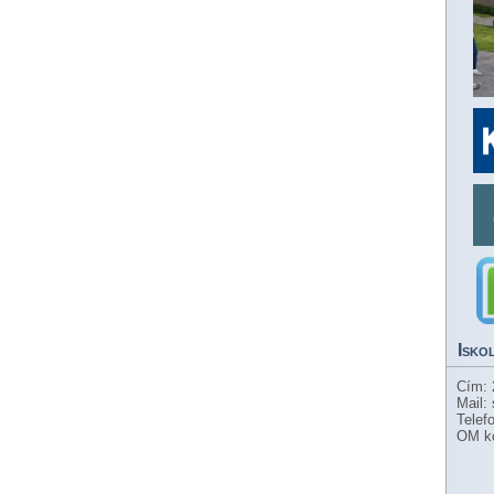
Isko
Cím: 
Mail:
Telef
OM k