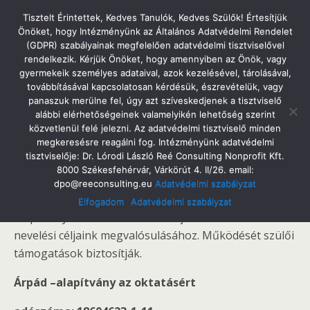
Tatabányai Árpád Gimnázium
Tisztelt Érintettek, Kedves Tanulók, Kedves Szülők! Értesítjük
Önöket, hogy Intézményünk az Általános Adatvédelmi Rendelet
(GDPR) szabályainak megfelelően adatvédelmi tisztviselővel
rendelkezik. Kérjük Önöket, hogy amennyiben az Önök, vagy
gyermekeik személyes adataival, azok kezelésével, tárolásával,
Alapítvány
továbbításával kapcsolatosan kérdésük, észrevételük, vagy
panaszuk merülne fel, úgy azt szíveskedjenek a tisztviselő
alábbi elérhetőségeinek valamelyikén lehetőség szerint
közvetlenül felé jelezni. Az adatvédelmi tisztviselő minden
megkeresésre reagálni fog. Intézményünk adatvédelmi
Az adóbevallások határidejének közeledtével felhívjuk
tisztviselője: Dr. Lórodi László Reé Consulting Nonprofit Kft.
figyelmet arra, hogy adója 1%-t iskolánk
8000 Székesfehérvár, Várkörút 4. II/26. email:
dpo@reeconsulting.eu
Adatvédelmi szabályzat
alapítványának is felajánlhatja.
Elfogadom
Adatvédelmi szabályzat
Alapítványunk több mint 20 éve járul hozzá oktatási-
nevelési céljaink megvalósulásához. Működését szülői
támogatások biztosítják.
Árpád –alapítvány az oktatásért