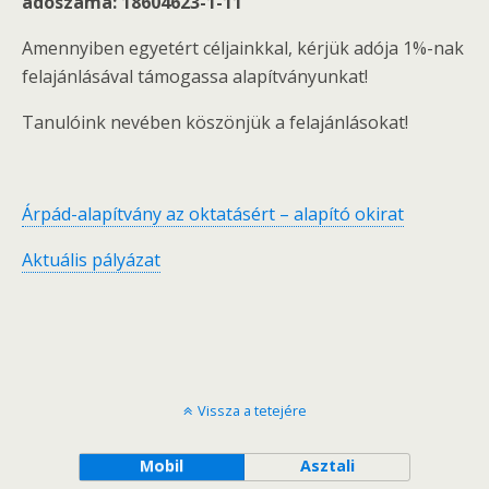
adószáma: 18604623-1-11
Amennyiben egyetért céljainkkal, kérjük adója 1%-nak
felajánlásával támogassa alapítványunkat!
Tanulóink nevében köszönjük a felajánlásokat!
Árpád-alapítvány az oktatásért – alapító okirat
Aktuális pályázat
Vissza a tetejére
Mobil
Asztali