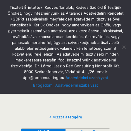
Tatabányai Árpád Gimnázium
Tisztelt Érintettek, Kedves Tanulók, Kedves Szülők! Értesítjük
Önöket, hogy Intézményünk az Általános Adatvédelmi Rendelet
(GDPR) szabályainak megfelelően adatvédelmi tisztviselővel
rendelkezik. Kérjük Önöket, hogy amennyiben az Önök, vagy
gyermekeik személyes adataival, azok kezelésével, tárolásával,
Dokumentumok
továbbításával kapcsolatosan kérdésük, észrevételük, vagy
panaszuk merülne fel, úgy azt szíveskedjenek a tisztviselő
alábbi elérhetőségeinek valamelyikén lehetőség szerint
közvetlenül felé jelezni. Az adatvédelmi tisztviselő minden
megkeresésre reagálni fog. Intézményünk adatvédelmi
Alapdokumentumok
tisztviselője: Dr. Lórodi László Reé Consulting Nonprofit Kft.
8000 Székesfehérvár, Várkörút 4. II/26. email:
Egyéb dokumentumok
dpo@reeconsulting.eu
Adatvédelmi szabályzat
Elfogadom
Adatvédelmi szabályzat
Vissza a tetejére