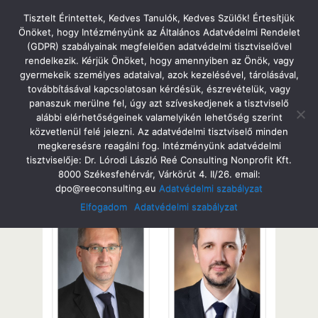
Tatabányai Árpád Gimnázium
Tisztelt Érintettek, Kedves Tanulók, Kedves Szülők! Értesítjük
Önöket, hogy Intézményünk az Általános Adatvédelmi Rendelet
(GDPR) szabályainak megfelelően adatvédelmi tisztviselővel
rendelkezik. Kérjük Önöket, hogy amennyiben az Önök, vagy
gyermekeik személyes adataival, azok kezelésével, tárolásával,
Tanáraink
továbbításával kapcsolatosan kérdésük, észrevételük, vagy
panaszuk merülne fel, úgy azt szíveskedjenek a tisztviselő
alábbi elérhetőségeinek valamelyikén lehetőség szerint
közvetlenül felé jelezni. Az adatvédelmi tisztviselő minden
megkeresésre reagálni fog. Intézményünk adatvédelmi
Iskolánk vezetői
tisztviselője: Dr. Lórodi László Reé Consulting Nonprofit Kft.
8000 Székesfehérvár, Várkörút 4. II/26. email:
dpo@reeconsulting.eu
Adatvédelmi szabályzat
Elfogadom
Adatvédelmi szabályzat