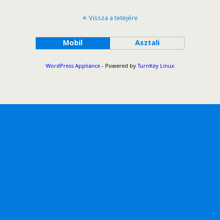
Vissza a tetejére
Mobil
Asztali
WordPress Appliance
- Powered by
TurnKey Linux