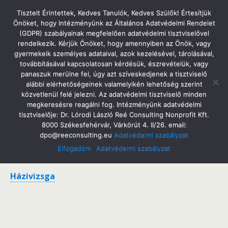
Tatabányai Árpád Gimnázium
Tisztelt Érintettek, Kedves Tanulók, Kedves Szülők! Értesítjük
Önöket, hogy Intézményünk az Általános Adatvédelmi Rendelet
(GDPR) szabályainak megfelelően adatvédelmi tisztviselővel
rendelkezik. Kérjük Önöket, hogy amennyiben az Önök, vagy
gyermekeik személyes adataival, azok kezelésével, tárolásával,
Tanulóinknak
továbbításával kapcsolatosan kérdésük, észrevételük, vagy
panaszuk merülne fel, úgy azt szíveskedjenek a tisztviselő
alábbi elérhetőségeinek valamelyikén lehetőség szerint
közvetlenül felé jelezni. Az adatvédelmi tisztviselő minden
megkeresésre reagálni fog. Intézményünk adatvédelmi
Cél a felsőoktatás
tisztviselője: Dr. Lórodi László Reé Consulting Nonprofit Kft.
8000 Székesfehérvár, Várkörút 4. II/26. email:
Letölthető dokumentumok
dpo@reeconsulting.eu
Adatvédelmi szabályzat
Elfogadom
Adatvédelmi szabályzat
Érettségi vizsga
Házivizsga