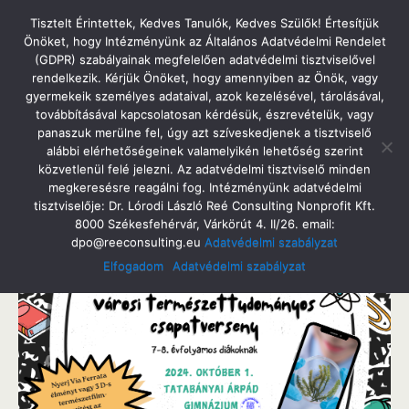
Tatabányai Árpád Gimnázium
Tisztelt Érintettek, Kedves Tanulók, Kedves Szülők! Értesítjük
Önöket, hogy Intézményünk az Általános Adatvédelmi Rendelet
(GDPR) szabályainak megfelelően adatvédelmi tisztviselővel
rendelkezik. Kérjük Önöket, hogy amennyiben az Önök, vagy
gyermekeik személyes adataival, azok kezelésével, tárolásával,
2024. Szeptember 17. Kedd
továbbításával kapcsolatosan kérdésük, észrevételük, vagy
Városi Természettudományi Vetélkedő
panaszuk merülne fel, úgy azt szíveskedjenek a tisztviselő
alábbi elérhetőségeinek valamelyikén lehetőség szerint
közvetlenül felé jelezni. Az adatvédelmi tisztviselő minden
megkeresésre reagálni fog. Intézményünk adatvédelmi
tisztviselője: Dr. Lórodi László Reé Consulting Nonprofit Kft.
Megosztás
Tweet
Pin
Email
SMS
8000 Székesfehérvár, Várkörút 4. II/26. email:
dpo@reeconsulting.eu
Adatvédelmi szabályzat
Elfogadom
Adatvédelmi szabályzat