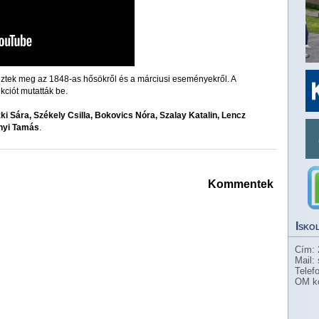
eztek meg az 1848-as hősökről és a márciusi eseményekről. A
ciót mutatták be.
i Sára, Székely Csilla, Bokovics Nóra, Szalay Katalin, Lencz
ényi Tamás
.
Kommentek
Isko
Cím: 
Mail:
Telef
OM k