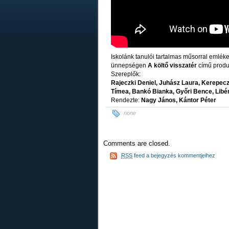
Iskolánk tanulói tartalmas műsorral emlék
ünnepségen
A költő visszatér
című produk
Szereplők:
Rajeczki Deniel, Juhász Laura, Kerepeczk
Tímea, Bankó Bianka, Győri Bence, Lib
Rendezte:
Nagy János, Kántor Péter
none
Comments are closed.
RSS
feed a bejegyzés kommentjeihez