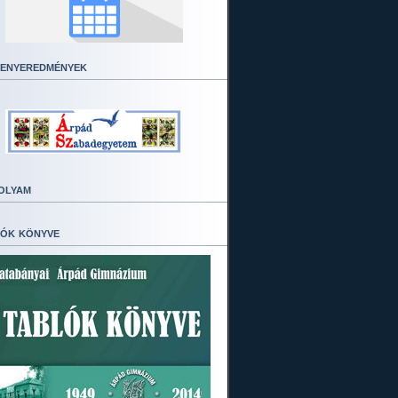
enyeredmények
olyam
ók könyve