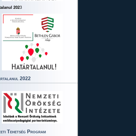
talanul 202
3
rtalanul 2022
eti Tehetség Program