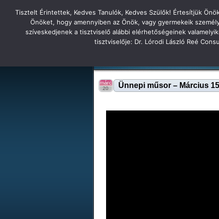
Tisztelt Érintettek, Kedves Tanulók, Kedves Szülők! Értesítjük Ön
Főoldal
Hírek
Tudás Állandóság Gon
Önöket, hogy amennyiben az Önök, vagy gyermekeik személyes 
szíveskedjenek a tisztviselő alábbi elérhetőségeinek valamelyi
Tatabányai
tisztviselője: Dr. Lórodi László Reé Con
Tartalék honlap
Iskolánk
Tanáraink
Diákjaink
Tatabányai Árpád Gimnázium 2
márc
Ünnepi műsor – Március 15
20