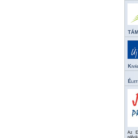
TÁ
Kivá
Élet
Az E
pály