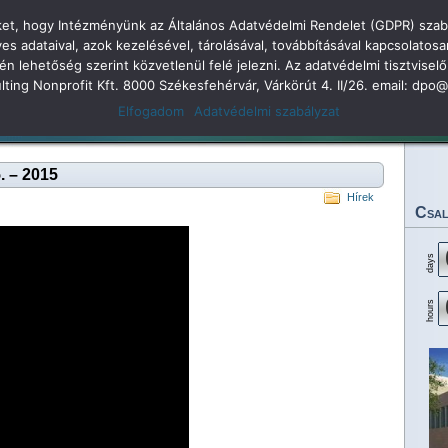
öket, hogy Intézményünk az Általános Adatvédelmi Rendelet (GDPR) szabá
dolkodás
adataival, azok kezelésével, tárolásával, továbbításával kapcsolatosa
kén lehetőség szerint közvetlenül felé jelezni. Az adatvédelmi tisztvi
 Árpád Gimnázium 2
sulting Nonprofit Kft. 8000 Székesfehérvár, Várkörút 4. II/26. email: dp
Elfogadom
Adatvédelmi szabályzat
Legjobbjaink
Rendezvényeink
Eredményeink
Dokumentumok
Tan
. – 2015
Hírek
Csal
days
hours