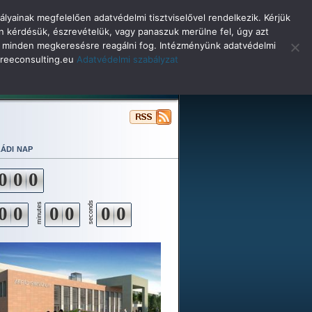
lyainak megfelelően adatvédelmi tisztviselővel rendelkezik. Kérjük
n kérdésük, észrevételük, vagy panaszuk merülne fel, úgy azt
selő minden megkeresésre reagálni fog. Intézményünk adatvédelmi
o@reeconsulting.eu
Adatvédelmi szabályzat
ulóinknak
Beiskolázás
Alapítvány
ádi nap
0
0
0
seconds
minutes
0
0
0
0
0
0