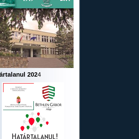
ártalanul 202
4