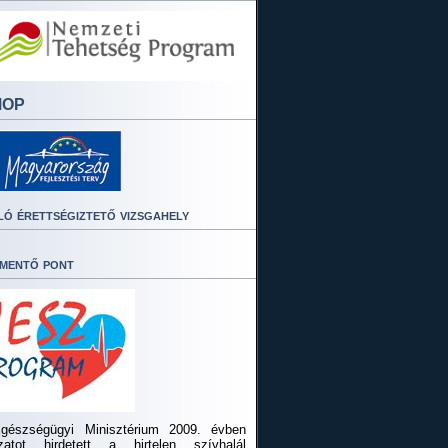
MOP
ló érettségiztető vizsgahely
mentő pont
gészségügyi Minisztérium 2009. évben
ázatot hirdetett a hirtelen szívhalál