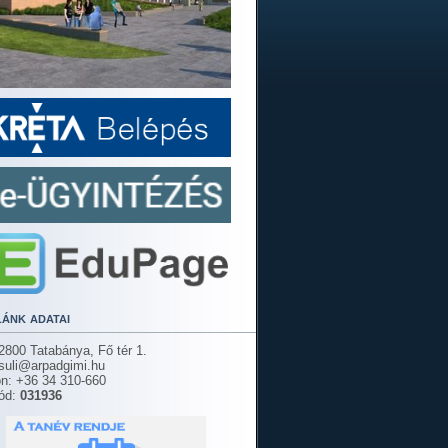
lánk adatai
2800 Tatabánya, Fő tér 1.
 suli@arpadgimi.hu
on: +36 34 310-660
ód:
031936