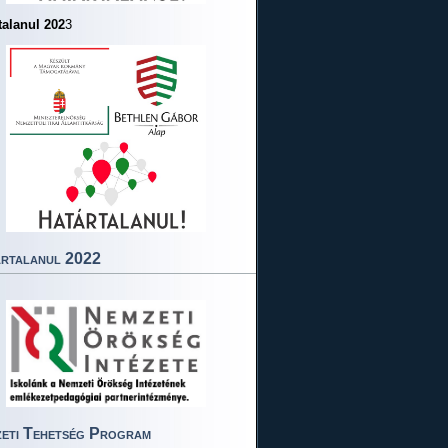
talanul 202
3
rtalanul 2022
eti Tehetség Program