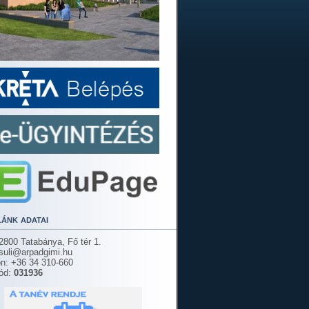
lánk adatai
2800 Tatabánya, Fő tér 1.
 suli@arpadgimi.hu
on: +36 34 310-660
ód:
031936