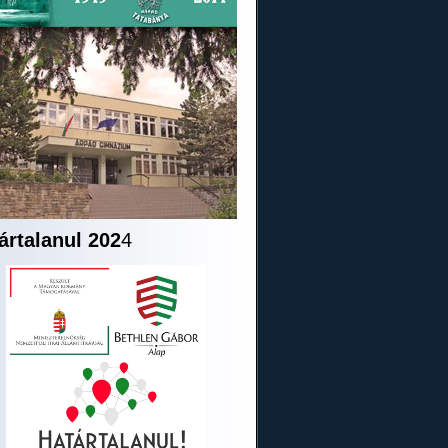
ártalanul 202
4