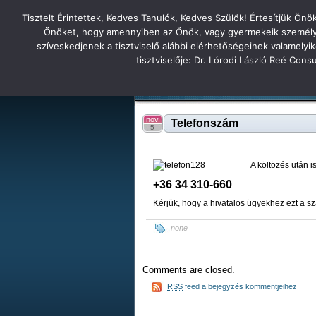
Tisztelt Érintettek, Kedves Tanulók, Kedves Szülők! Értesítjük Ön
Főoldal
Hírek
Tudás Állandóság Gon
Önöket, hogy amennyiben az Önök, vagy gyermekeik személyes 
szíveskedjenek a tisztviselő alábbi elérhetőségeinek valamelyi
Tatabányai
tisztviselője: Dr. Lórodi László Reé Con
Tartalék honlap
Iskolánk
Tanáraink
Diákjaink
Tatabányai Árpád Gimnázium 2
nov
Telefonszám
5
A költözés után 
+36 34 3
10-660
Kérjük, hogy a hivatalos ügyekhez ezt a s
none
Comments are closed.
RSS
feed a bejegyzés kommentjeihez