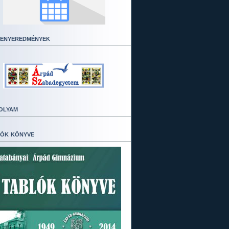
enyeredmények
olyam
ók könyve