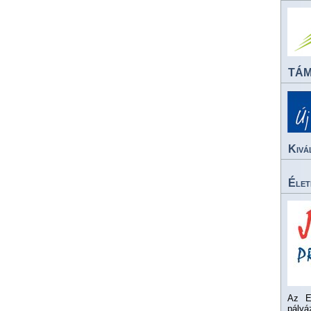
TÁ
Kivá
Élet
Az E
pály