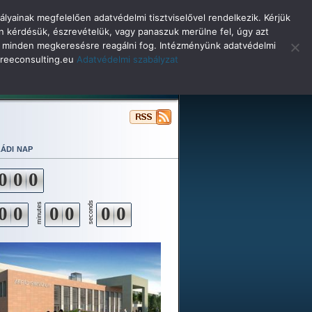
lyainak megfelelően adatvédelmi tisztviselővel rendelkezik. Kérjük
n kérdésük, észrevételük, vagy panaszuk merülne fel, úgy azt
selő minden megkeresésre reagálni fog. Intézményünk adatvédelmi
o@reeconsulting.eu
Adatvédelmi szabályzat
ulóinknak
Beiskolázás
Alapítvány
ádi nap
0
0
0
seconds
minutes
0
0
0
0
0
0