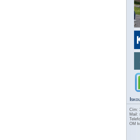
Isko
Cím: 
Mail:
Telef
OM k