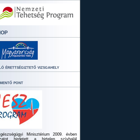
MOP
ló érettségiztető vizsgahely
mentő pont
gészségügyi Minisztérium 2009. évben
ázatot hirdetett a hirtelen szívhalál