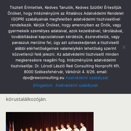
Tatabányai Árpád Gimnázium
Tisztelt Érintettek, Kedves Tanulók, Kedves Szülők! Értesítjük
Önöket, hogy Intézményünk az Általános Adatvédelmi Rendelet
(GDPR) szabályainak megfelelően adatvédelmi tisztviselővel
rendelkezik. Kérjük Önöket, hogy amennyiben az Önök, vagy
gyermekeik személyes adataival, azok kezelésével, tárolásával,
2014. Április 5. Szombat
továbbításával kapcsolatosan kérdésük, észrevételük, vagy
Tavaszi Fesztivál 2014
panaszuk merülne fel, úgy azt szíveskedjenek a tisztviselő
alábbi elérhetőségeinek valamelyikén lehetőség szerint
közvetlenül felé jelezni. Az adatvédelmi tisztviselő minden
megkeresésre reagálni fog. Intézményünk adatvédelmi
tisztviselője: Dr. Lórodi László Reé Consulting Nonprofit Kft.
Megosztás
Tweet
Pin
Email
SMS
8000 Székesfehérvár, Várkörút 4. II/26. email:
dpo@reeconsulting.eu
Adatvédelmi szabályzat
A Tatabányai Árpád Gimnázium kórusa nagy sikerrel
Elfogadom
Adatvédelmi szabályzat
szerepelt a 2014-es Tavaszi Fesztivál 03.22-i
kórustalálkozóján.