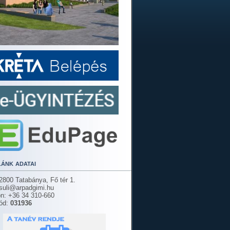
lánk adatai
2800 Tatabánya, Fő tér 1.
 suli@arpadgimi.hu
on: +36 34 310-660
ód:
031936