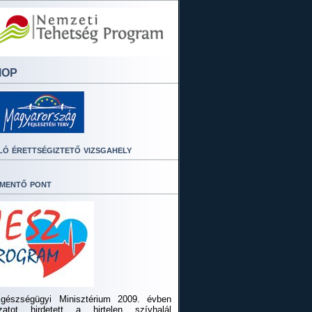
MOP
ló érettségiztető vizsgahely
mentő pont
gészségügyi Minisztérium 2009. évben
ázatot hirdetett a hirtelen szívhalál