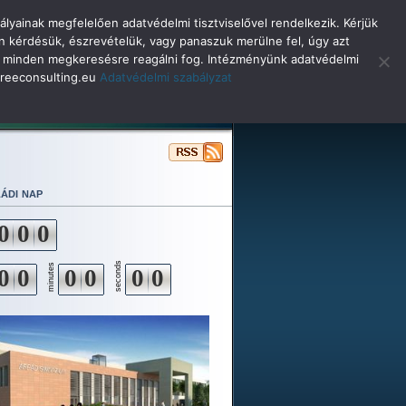
lyainak megfelelően adatvédelmi tisztviselővel rendelkezik. Kérjük
n kérdésük, észrevételük, vagy panaszuk merülne fel, úgy azt
selő minden megkeresésre reagálni fog. Intézményünk adatvédelmi
o@reeconsulting.eu
Adatvédelmi szabályzat
ulóinknak
Beiskolázás
Alapítvány
ádi nap
0
0
0
seconds
minutes
0
0
0
0
0
0