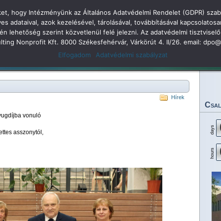
öket, hogy Intézményünk az Általános Adatvédelmi Rendelet (GDPR) szabá
dolkodás
adataival, azok kezelésével, tárolásával, továbbításával kapcsolatosa
kén lehetőség szerint közvetlenül felé jelezni. Az adatvédelmi tisztvi
 Árpád Gimnázium 2
sulting Nonprofit Kft. 8000 Székesfehérvár, Várkörút 4. II/26. email: dp
Elfogadom
Adatvédelmi szabályzat
Legjobbjaink
Rendezvényeink
Eredményeink
Dokumentumok
Tan
Hírek
Csal
yugdíjba vonuló
days
ttes asszonytól,
hours