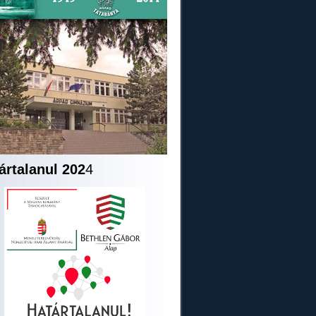
ártalanul 202
4