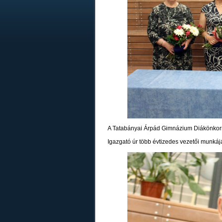
A Tatabányai Árpád Gimnázium Diákönkorm
Igazgató úr több évtizedes vezetői munkájáé