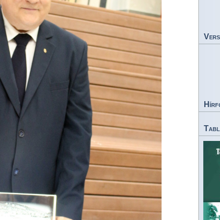
Vers
Hírf
Tabl