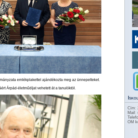
ányzata emlékplakettel ajándékozta meg az ünnepelteket.
rt Árpád-életműdíjat vehetett át a tanulóktól.
Isko
Cím: 
Mail:
Telef
OM k