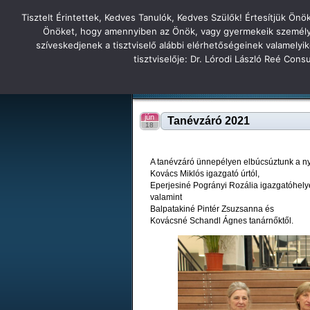
Tisztelt Érintettek, Kedves Tanulók, Kedves Szülők! Értesítjük Ön
Főoldal
Hírek
Tudás Állandóság Gon
Önöket, hogy amennyiben az Önök, vagy gyermekeik személyes 
szíveskedjenek a tisztviselő alábbi elérhetőségeinek valamelyi
Tatabányai
tisztviselője: Dr. Lórodi László Reé Con
Tartalék honlap
Iskolánk
Tanáraink
Diákjaink
Tatabányai Árpád Gimnázium 2
jún
Tanévzáró 2021
18
A tanévzáró ünnepélyen elbúcsúztunk a n
Kovács Miklós igazgató úrtól,
Eperjesiné Pogrányi Rozália igazgatóhelye
valamint
Balpatakiné Pintér Zsuzsanna és
Kovácsné Schandl Ágnes tanárnőktől.