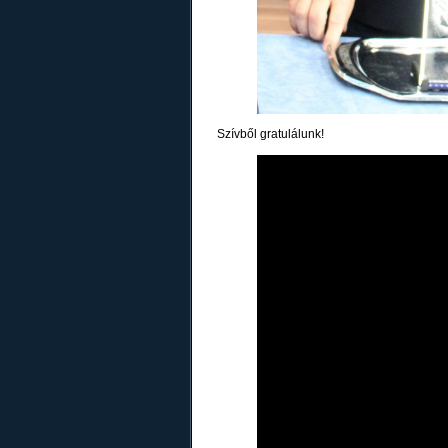
Szívből gratulálunk!