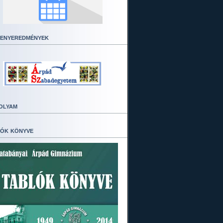
enyeredmények
olyam
ók könyve