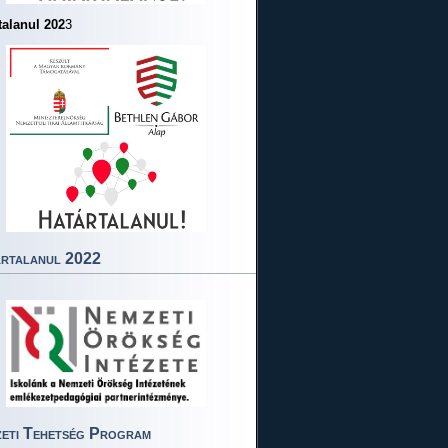
talanul 202
3
rtalanul 2022
eti Tehetség Program