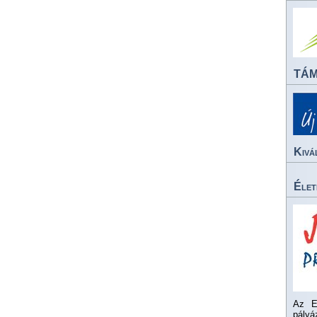
TÁ
Kivá
Élet
Az E
pály