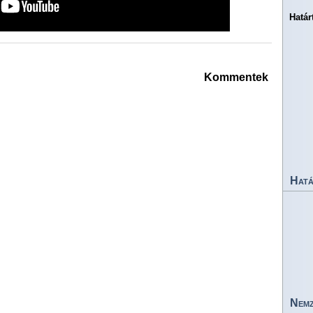
Határ
Kommentek
Hatá
Nemz