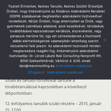
Tatabányai Árpád Gimnázium
Tisztelt Érintettek, Kedves Tanulók, Kedves Szülők! Értesítjük
Önöket, hogy Intézményünk az Általános Adatvédelmi Rendelet
(GDPR) szabályainak megfelelően adatvédelmi tisztviselővel
rendelkezik. Kérjük Önöket, hogy amennyiben az Önök, vagy
gyermekeik személyes adataival, azok kezelésével, tárolásával,
2015. Január 14. Szerda
továbbításával kapcsolatosan kérdésük, észrevételük, vagy
Szülői És Tanulói Fórumok A
panaszuk merülne fel, úgy azt szíveskedjenek a tisztviselő
alábbi elérhetőségeinek valamelyikén lehetőség szerint
Továbbtanulásról, Specializáció Választásról
közvetlenül felé jelezni. Az adatvédelmi tisztviselő minden
megkeresésre reagálni fog. Intézményünk adatvédelmi
tisztviselője: Dr. Lórodi László Reé Consulting Nonprofit Kft.
8000 Székesfehérvár, Várkörút 4. II/26. email:
dpo@reeconsulting.eu
Adatvédelmi szabályzat
Megosztás
Tweet
Pin
Email
SMS
Elfogadom
Adatvédelmi szabályzat
Szülői és tanulói fórumokat tartunk a
továbbtanulással kapcsolatban a következő
időpontokban:
12. évfolyamos tanulók szülei részére – 2015. január
15. 17:00