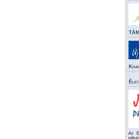
TÁ
Kivá
Élet
Az E
pály