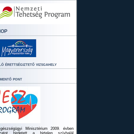
MOP
ló érettségiztető vizsgahely
mentő pont
gészségügyi Minisztérium 2009. évben
ázatot hirdetett a hirtelen szívhalál