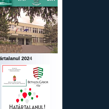
ártalanul 202
4