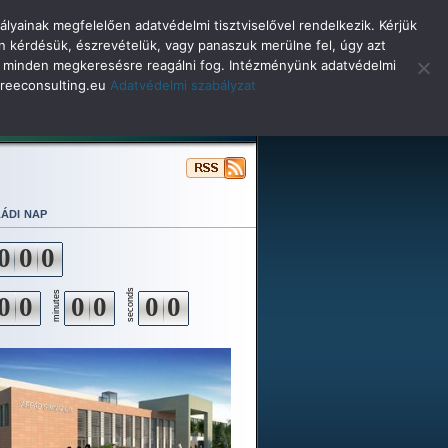
lyainak megfelelően adatvédelmi tisztviselővel rendelkezik. Kérjük
n kérdésük, észrevételük, vagy panaszuk merülne fel, úgy azt
selő minden megkeresésre reagálni fog. Intézményünk adatvédelmi
o@reeconsulting.eu
Adatvédelmi szabályzat
ulóinknak
Beiskolázás
Alapítvány
ádi nap
0
0
0
seconds
minutes
0
0
0
0
0
0