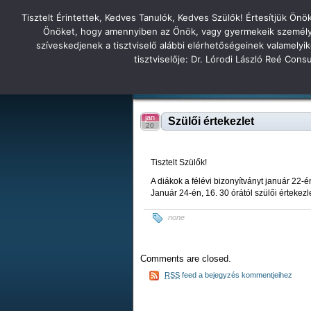
Tisztelt Érintettek, Kedves Tanulók, Kedves Szülők! Értesítjük Ön
Főoldal
Hírek
Tudás Állandóság Gon
Önöket, hogy amennyiben az Önök, vagy gyermekeik személyes 
szíveskedjenek a tisztviselő alábbi elérhetőségeinek valamelyi
Tatabányai
tisztviselője: Dr. Lórodi László Reé Con
Tartalék honlap
Iskolánk
Tanáraink
Diákjaink
Tatabányai Árpád Gimnázium 2
jan
Szülői értekezlet
20
Tisztelt Szülők!
A diákok a félévi bizonyítványt január 22-
Január 24-én, 16. 30 órától szülői értekez
none
Comments are closed.
RSS
feed a bejegyzés kommentjeihez