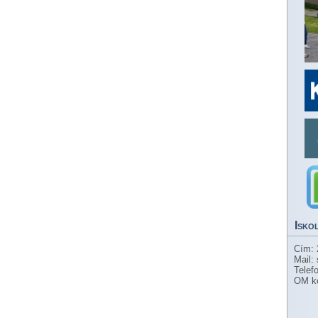
Isko
Cím: 
Mail:
Telef
OM k