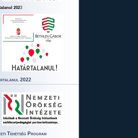
talanul 202
3
rtalanul 2022
eti Tehetség Program