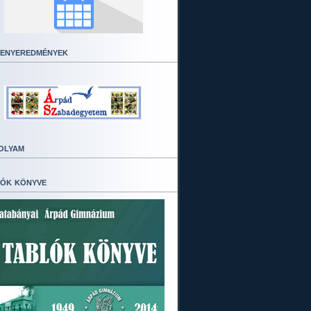
enyeredmények
olyam
ók könyve