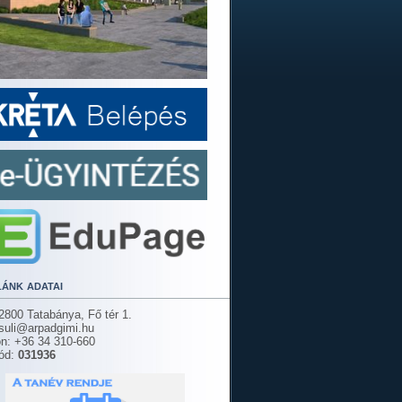
lánk adatai
2800 Tatabánya, Fő tér 1.
 suli@arpadgimi.hu
on: +36 34 310-660
ód:
031936