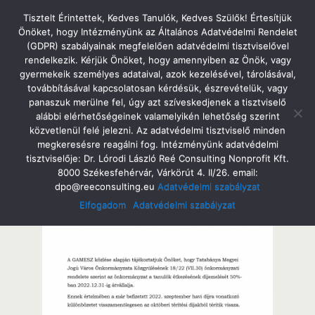
Tatabányai Árpád Gimnázium
Tisztelt Érintettek, Kedves Tanulók, Kedves Szülők! Értesítjük
Önöket, hogy Intézményünk az Általános Adatvédelmi Rendelet
(GDPR) szabályainak megfelelően adatvédelmi tisztviselővel
rendelkezik. Kérjük Önöket, hogy amennyiben az Önök, vagy
gyermekeik személyes adataival, azok kezelésével, tárolásával,
2022. Szeptember 14. Szerda
továbbításával kapcsolatosan kérdésük, észrevételük, vagy
Szeptember Havi Ebéd – Tájékoztatás
panaszuk merülne fel, úgy azt szíveskedjenek a tisztviselő
alábbi elérhetőségeinek valamelyikén lehetőség szerint
közvetlenül felé jelezni. Az adatvédelmi tisztviselő minden
megkeresésre reagálni fog. Intézményünk adatvédelmi
tisztviselője: Dr. Lórodi László Reé Consulting Nonprofit Kft.
Megosztás
Tweet
Pin
Email
SMS
8000 Székesfehérvár, Várkörút 4. II/26. email:
dpo@reeconsulting.eu
Adatvédelmi szabályzat
Elfogadom
Adatvédelmi szabályzat