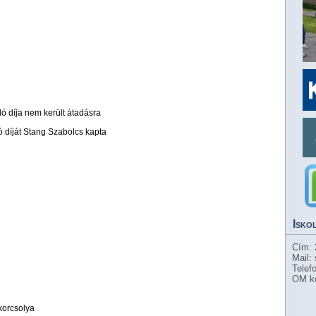
ló díja nem került átadásra
ó díját Stang Szabolcs kapta
Isko
Cím: 
Mail:
Telef
OM k
korcsolya