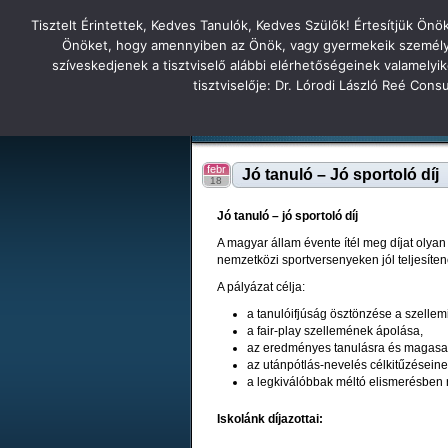
Tisztelt Érintettek, Kedves Tanulók, Kedves Szülők! Értesítjük Ön
Főoldal
Hírek
Tudás Állandóság Gon
Önöket, hogy amennyiben az Önök, vagy gyermekeik személyes 
szíveskedjenek a tisztviselő alábbi elérhetőségeinek valamelyi
Tatabányai
tisztviselője: Dr. Lórodi László Reé Con
Tartalék honlap
Iskolánk
Tanáraink
Diákjaink
Tatabányai Árpád Gimnázium 2
febr
Jó tanuló – Jó sportoló díj
18
Jó tanuló – jó sportoló díj
A magyar állam évente ítél meg díjat olya
nemzetközi sportversenyeken jól teljesíten
A pályázat célja:
a tanulóifjúság ösztönzése a szellemi
a fair-play szellemének ápolása,
az eredményes tanulásra és magasabb
az utánpótlás-nevelés célkitűzéseine
a legkiválóbbak méltó elismerésben 
Iskolánk díjazottai: