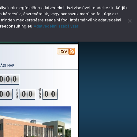
lyainak megfelelően adatvédelmi tisztviselővel rendelkezik. Kérjük
n kérdésük, észrevételük, vagy panaszuk merülne fel, úgy azt
selő minden megkeresésre reagálni fog. Intézményünk adatvédelmi
o@reeconsulting.eu
Adatvédelmi szabályzat
ulóinknak
Beiskolázás
Alapítvány
ádi nap
0
0
0
seconds
minutes
0
0
0
0
0
0