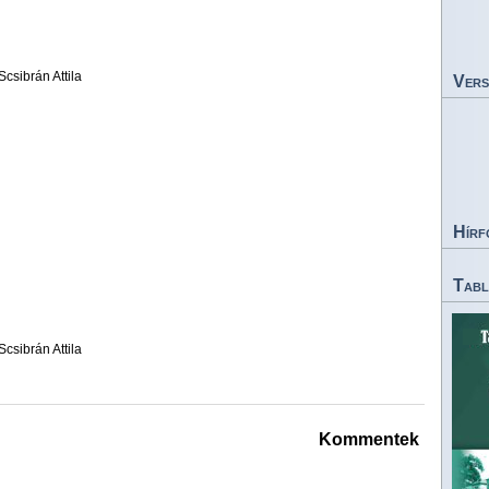
Scsibrán Attila
Vers
Hírf
Tabl
Scsibrán Attila
Kommentek