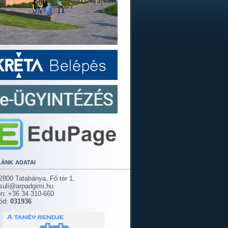
lánk adatai
2800 Tatabánya, Fő tér 1.
 suli@arpadgimi.hu
on: +36 34 310-660
ód:
031936