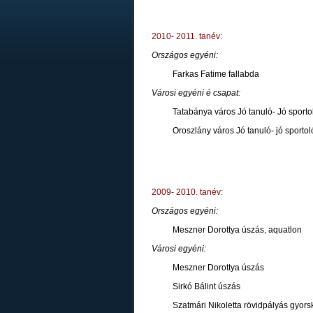
2010- 2011. tanév:
Országos egyéni:
Farkas Fatime fallabda
Városi egyéni é csapat:
Tatabánya város Jó tanuló- Jó sporto
Oroszlány város Jó tanuló- jó sportol
2009- 2010. tanév:
Országos egyéni:
Meszner Dorottya úszás, aquatlon
Városi egyéni:
Meszner Dorottya úszás
Sirkó Bálint úszás
Szatmári Nikoletta rövidpályás gyors