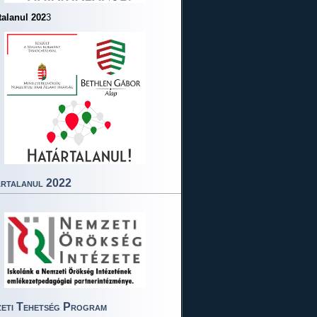
talanul 202
3
rtalanul 2022
eti Tehetség Program