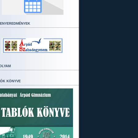
enyeredmények
olyam
ók könyve