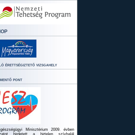
MOP
ló érettségiztető vizsgahely
mentő pont
gészségügyi Minisztérium 2009. évben
ázatot hirdetett a hirtelen szívhalál