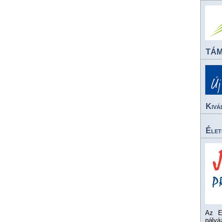
TÁ
Kivá
Élet
Az E
pály