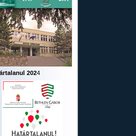
ártalanul 202
4