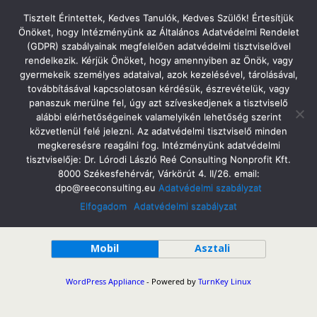
Tatabányai Árpád Gimnázium
Tisztelt Érintettek, Kedves Tanulók, Kedves Szülők! Értesítjük
Önöket, hogy Intézményünk az Általános Adatvédelmi Rendelet
(GDPR) szabályainak megfelelően adatvédelmi tisztviselővel
rendelkezik. Kérjük Önöket, hogy amennyiben az Önök, vagy
gyermekeik személyes adataival, azok kezelésével, tárolásával,
Sport
továbbításával kapcsolatosan kérdésük, észrevételük, vagy
panaszuk merülne fel, úgy azt szíveskedjenek a tisztviselő
alábbi elérhetőségeinek valamelyikén lehetőség szerint
közvetlenül felé jelezni. Az adatvédelmi tisztviselő minden
megkeresésre reagálni fog. Intézményünk adatvédelmi
tisztviselője: Dr. Lórodi László Reé Consulting Nonprofit Kft.
8000 Székesfehérvár, Várkörút 4. II/26. email:
dpo@reeconsulting.eu
Adatvédelmi szabályzat
Elfogadom
Adatvédelmi szabályzat
Vissza a tetejére
Mobil
Asztali
WordPress Appliance
- Powered by
TurnKey Linux