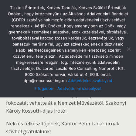
Tatabányai Árpád Gimnázium
Tisztelt Érintettek, Kedves Tanulók, Kedves Szülők! Értesítjük
Önöket, hogy Intézményünk az Általános Adatvédelmi Rendelet
(GDPR) szabályainak megfelelően adatvédelmi tisztviselővel
rendelkezik. Kérjük Önöket, hogy amennyiben az Önök, vagy
gyermekeik személyes adataival, azok kezelésével, tárolásával,
2022. Április 9. Szombat
továbbításával kapcsolatosan kérdésük, észrevételük, vagy
Siker A Szép Magyar Beszéd Versenyen
panaszuk merülne fel, úgy azt szíveskedjenek a tisztviselő
alábbi elérhetőségeinek valamelyikén lehetőség szerint
közvetlenül felé jelezni. Az adatvédelmi tisztviselő minden
megkeresésre reagálni fog. Intézményünk adatvédelmi
tisztviselője: Dr. Lórodi László Reé Consulting Nonprofit Kft.
Megosztás
Tweet
Pin
Email
SMS
8000 Székesfehérvár, Várkörút 4. II/26. email:
dpo@reeconsulting.eu
Adatvédelmi szabályzat
Kancz Benedek (7.a) a Szép magyar beszéd verseny
Elfogadom
Adatvédelmi szabályzat
dunántúli döntőjén a Kazinczy-jelvény bronz
fokozatát vehette át a Nemzet Művészétől, Szakonyi
Károly Kossuth-díjas írótól.
Neki és felkészítőjének, Kántor Péter tanár úrnak
szívből gratulálunk!