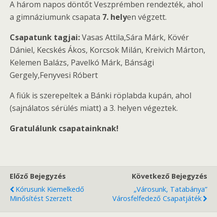
A három napos döntőt Veszprémben rendezték, ahol
a gimnáziumunk csapata
7. hely
en végzett.
Csapatunk tagjai:
Vasas Attila,Sára Márk, Kövér
Dániel, Kecskés Ákos, Korcsok Milán, Kreivich Márton,
Kelemen Balázs, Pavelkó Márk, Bánsági
Gergely,Fenyvesi Róbert
A fiúk is szerepeltek a Bánki röplabda kupán, ahol
(sajnálatos sérülés miatt) a 3. helyen végeztek.
Gratulálunk csapatainknak!
Előző Bejegyzés
Következő Bejegyzés
Kórusunk Kiemelkedő
„Városunk, Tatabánya”
Minősítést Szerzett
Városfelfedező Csapatjáték