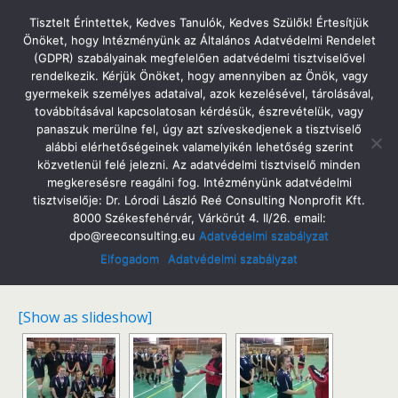
Tatabányai Árpád Gimnázium
Tisztelt Érintettek, Kedves Tanulók, Kedves Szülők! Értesítjük
Önöket, hogy Intézményünk az Általános Adatvédelmi Rendelet
(GDPR) szabályainak megfelelően adatvédelmi tisztviselővel
rendelkezik. Kérjük Önöket, hogy amennyiben az Önök, vagy
gyermekeik személyes adataival, azok kezelésével, tárolásával,
2016. Június 6. Hétfő
továbbításával kapcsolatosan kérdésük, észrevételük, vagy
Röplabdás Sikereink A 2015/16. Tanévben
panaszuk merülne fel, úgy azt szíveskedjenek a tisztviselő
alábbi elérhetőségeinek valamelyikén lehetőség szerint
közvetlenül felé jelezni. Az adatvédelmi tisztviselő minden
megkeresésre reagálni fog. Intézményünk adatvédelmi
tisztviselője: Dr. Lórodi László Reé Consulting Nonprofit Kft.
Megosztás
Tweet
Pin
Email
SMS
8000 Székesfehérvár, Várkörút 4. II/26. email:
dpo@reeconsulting.eu
Adatvédelmi szabályzat
Lányok
Elfogadom
Adatvédelmi szabályzat
[Show as slideshow]