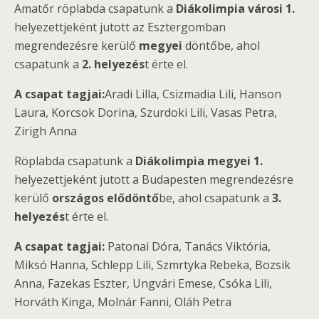
Amatőr röplabda csapatunk a
Diákolimpia városi 1.
helyezettjeként jutott az Esztergomban
megrendezésre kerülő
megyei
döntőbe, ahol
csapatunk a
2. helyezés
t érte el.
A csapat tagjai:
Aradi Lilla, Csizmadia Lili, Hanson
Laura, Korcsok Dorina, Szurdoki Lili, Vasas Petra,
Zirigh Anna
Röplabda csapatunk a
Diákolimpia megyei 1.
helyezettjeként jutott a Budapesten megrendezésre
kerülő
országos elődöntő
be, ahol csapatunk a
3.
helyezés
t érte el.
A csapat tagjai:
Patonai Dóra, Tanács Viktória,
Miksó Hanna, Schlepp Lili, Szmrtyka Rebeka, Bozsik
Anna, Fazekas Eszter, Ungvári Emese, Csóka Lili,
Horváth Kinga, Molnár Fanni, Oláh Petra