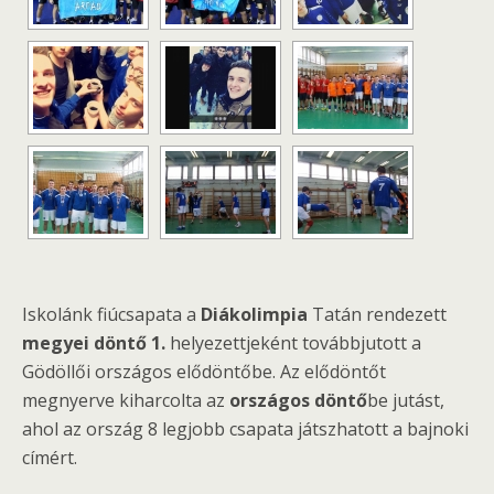
Iskolánk fiúcsapata a
Diákolimpia
Tatán rendezett
megyei döntő 1.
helyezettjeként továbbjutott a
Gödöllői országos elődöntőbe. Az elődöntőt
megnyerve kiharcolta az
országos döntő
be jutást,
ahol az ország 8 legjobb csapata játszhatott a bajnoki
címért.