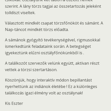
szerint. A lány törzs tagjai az összetartozás jeleként
tolldíszt viseltek.
Választott mindkét csapat törzsfőnököt és sámánt. A
Nap-táncot mindkét törzs előadta.
A sámánok gyógyító tevékenységével, rigmusokkal
ismerkedtünk feladataink során. A betegséget
igyekeztünk elűzni osztályfőnökünkből is .
A találkozót szervezők velünk együtt, aktívan részt
vettek a törzsi szertartáson.
Köszönjük, hogy interaktív módon bepillantást
nyerhettünk az indiánok életébe ! Ez a különleges
találkozás igazi élmény volt az osztálynak!
Kis Eszter