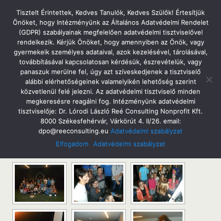
Tatabányai Árpád Gimnázium
Tisztelt Érintettek, Kedves Tanulók, Kedves Szülők! Értesítjük
Önöket, hogy Intézményünk az Általános Adatvédelmi Rendelet
(GDPR) szabályainak megfelelően adatvédelmi tisztviselővel
rendelkezik. Kérjük Önöket, hogy amennyiben az Önök, vagy
gyermekeik személyes adataival, azok kezelésével, tárolásával,
2014. Október 20. Hétfő
továbbításával kapcsolatosan kérdésük, észrevételük, vagy
Rendhagyó Irodalomóra Jász Attilával
panaszuk merülne fel, úgy azt szíveskedjenek a tisztviselő
alábbi elérhetőségeinek valamelyikén lehetőség szerint
közvetlenül felé jelezni. Az adatvédelmi tisztviselő minden
megkeresésre reagálni fog. Intézményünk adatvédelmi
tisztviselője: Dr. Lórodi László Reé Consulting Nonprofit Kft.
Megosztás
Tweet
Pin
Email
SMS
8000 Székesfehérvár, Várkörút 4. II/26. email:
dpo@reeconsulting.eu
Adatvédelmi szabályzat
Elfogadom
Adatvédelmi szabályzat
[Show as slideshow]