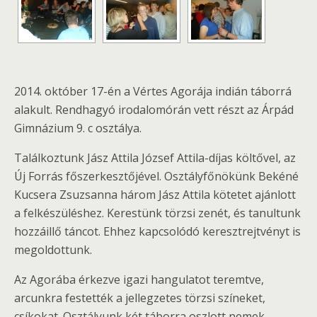
2014. október 17-én a Vértes Agorája indián táborrá
alakult. Rendhagyó irodalomórán vett részt az Árpád
Gimnázium 9. c osztálya.
Találkoztunk Jász Attila József Attila-díjas költővel, az
Új Forrás főszerkesztőjével. Osztályfőnökünk Bekéné
Kucsera Zsuzsanna három Jász Attila kötetet ajánlott
a felkészüléshez. Kerestünk törzsi zenét, és tanultunk
hozzáillő táncot. Ehhez kapcsolódó keresztrejtvényt is
megoldottunk.
Az Agorába érkezve igazi hangulatot teremtve,
arcunkra festették a jellegzetes törzsi színeket,
csíkokat. Osztályunk két táborra oszlott nemek