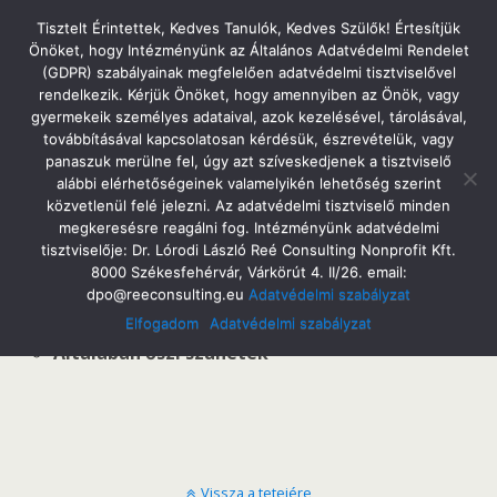
Tatabányai Árpád Gimnázium
Tisztelt Érintettek, Kedves Tanulók, Kedves Szülők! Értesítjük
Önöket, hogy Intézményünk az Általános Adatvédelmi Rendelet
(GDPR) szabályainak megfelelően adatvédelmi tisztviselővel
rendelkezik. Kérjük Önöket, hogy amennyiben az Önök, vagy
gyermekeik személyes adataival, azok kezelésével, tárolásával,
Salzburg
továbbításával kapcsolatosan kérdésük, észrevételük, vagy
panaszuk merülne fel, úgy azt szíveskedjenek a tisztviselő
alábbi elérhetőségeinek valamelyikén lehetőség szerint
közvetlenül felé jelezni. Az adatvédelmi tisztviselő minden
megkeresésre reagálni fog. Intézményünk adatvédelmi
Salzburg
tisztviselője: Dr. Lórodi László Reé Consulting Nonprofit Kft.
8000 Székesfehérvár, Várkörút 4. II/26. email:
Fő cél:
osztrák kultúra, nevezetességek
dpo@reeconsulting.eu
Adatvédelmi szabályzat
megismerése és a nyelvgyakorlás (német).
Elfogadom
Adatvédelmi szabályzat
Általában őszi szünetek
Vissza a tetejére