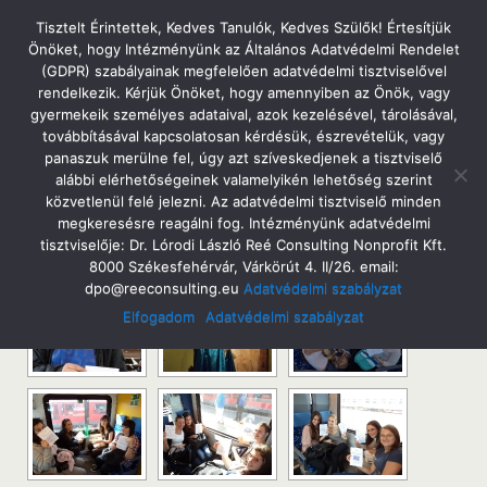
Tatabányai Árpád Gimnázium
Tisztelt Érintettek, Kedves Tanulók, Kedves Szülők! Értesítjük
Önöket, hogy Intézményünk az Általános Adatvédelmi Rendelet
(GDPR) szabályainak megfelelően adatvédelmi tisztviselővel
rendelkezik. Kérjük Önöket, hogy amennyiben az Önök, vagy
gyermekeik személyes adataival, azok kezelésével, tárolásával,
Irodalmi Kirándulás
továbbításával kapcsolatosan kérdésük, észrevételük, vagy
panaszuk merülne fel, úgy azt szíveskedjenek a tisztviselő
alábbi elérhetőségeinek valamelyikén lehetőség szerint
közvetlenül felé jelezni. Az adatvédelmi tisztviselő minden
megkeresésre reagálni fog. Intézményünk adatvédelmi
tisztviselője: Dr. Lórodi László Reé Consulting Nonprofit Kft.
[Show as slideshow]
8000 Székesfehérvár, Várkörút 4. II/26. email:
dpo@reeconsulting.eu
Adatvédelmi szabályzat
Elfogadom
Adatvédelmi szabályzat