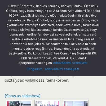
Tatabányai Árpád Gimnázium
Tisztelt Érintettek, Kedves Tanulók, Kedves Szülők! Értesítjük
Önöket, hogy Intézményünk az Általános Adatvédelmi Rendelet
(GDPR) szabályainak megfelelően adatvédelmi tisztviselővel
rendelkezik. Kérjük Önöket, hogy amennyiben az Önök, vagy
gyermekeik személyes adataival, azok kezelésével, tárolásával,
2017. Március 24. Péntek
továbbításával kapcsolatosan kérdésük, észrevételük, vagy
Pénz7 2.0
panaszuk merülne fel, úgy azt szíveskedjenek a tisztviselő
alábbi elérhetőségeinek valamelyikén lehetőség szerint
közvetlenül felé jelezni. Az adatvédelmi tisztviselő minden
megkeresésre reagálni fog. Intézményünk adatvédelmi
tisztviselője: Dr. Lórodi László Reé Consulting Nonprofit Kft.
Megosztás
Tweet
Pin
Email
SMS
8000 Székesfehérvár, Várkörút 4. II/26. email:
dpo@reeconsulting.eu
Adatvédelmi szabályzat
A Pénz7 keretében Tóth Csaba a Wemont Kft.
Elfogadom
Adatvédelmi szabályzat
tulajdonosa tartott interaktív gazdasági tanórát a 9.b
osztályban vállalkozási témakörben.
[Show as slideshow]