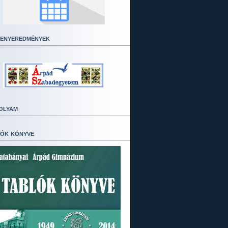
enyeredmények
olyam
ók könyve