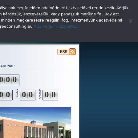
lyainak megfelelően adatvédelmi tisztviselővel rendelkezik. Kérjük
n kérdésük, észrevételük, vagy panaszuk merülne fel, úgy azt
selő minden megkeresésre reagálni fog. Intézményünk adatvédelmi
o@reeconsulting.eu
Adatvédelmi szabályzat
ulóinknak
Beiskolázás
Alapítvány
ádi nap
0
0
0
seconds
minutes
0
0
0
0
0
0