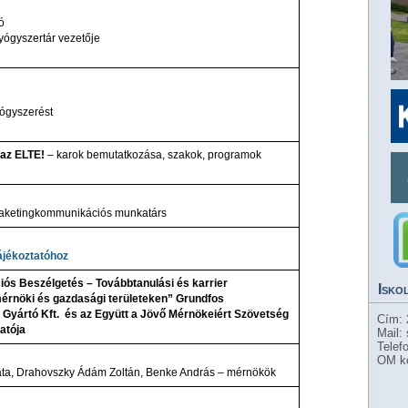
ó
ógyszertár vezetője
ógyszerést
 az ELTE!
– karok bemutatkozása, szakok, programok
aketingkommunikációs munkatárs
tájékoztatóhoz
iós Beszélgetés – Továbbtanulási és karrier
Isko
érnöki és gazdasági területeken”
Grundfos
Gyártó Kft. és az Együtt a Jövő Mérnökeiért Szövetség
Cím: 
atója
Mail:
Telef
OM k
eáta, Drahovszky Ádám Zoltán, Benke András – mérnökök