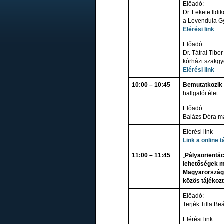
Előadó:
Dr. Fekete Ildik
a Levendula Gy
Elérési link
Előadó:
Dr. Tátrai Tibor
kórházi szakgy
Elérési link
10:00 – 10:45
Bemutatkozik
hallgatói élet
Előadó:
Balázs Dóra m
Elérési link
Link a online 
11:00 – 11:45
„
Pályaorientác
lehetőségek m
Magyarország 
közös tájékozt
Előadó:
Terjék Tilla B
Elérési link