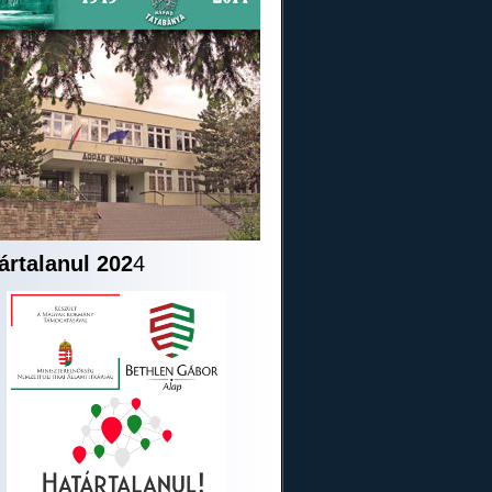
ártalanul 202
4