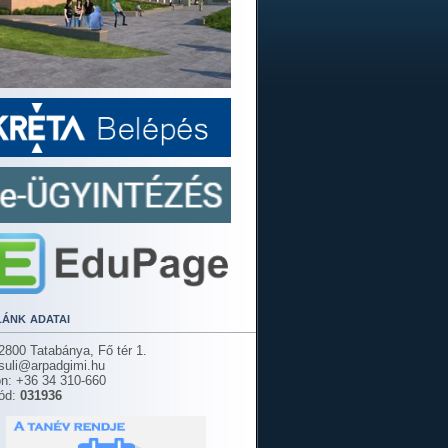
lánk adatai
2800 Tatabánya, Fő tér 1.
 suli@arpadgimi.hu
on: +36 34 310-660
ód:
031936