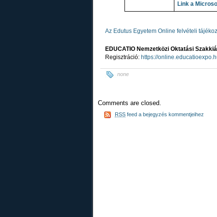
Link a Micros
Az Edutus Egyetem Online felvételi tájékoz
EDUCATIO Nemzetközi Oktatási Szakkiál
Regisztráció:
https://online.educatioexpo.h
none
Comments are closed.
RSS
feed a bejegyzés kommentjeihez