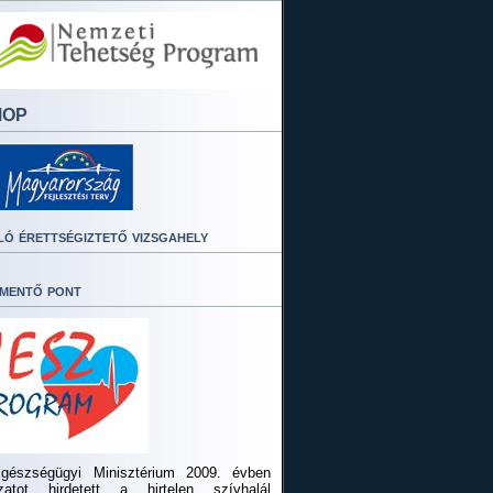
MOP
ló érettségiztető vizsgahely
mentő pont
gészségügyi Minisztérium 2009. évben
ázatot hirdetett a hirtelen szívhalál