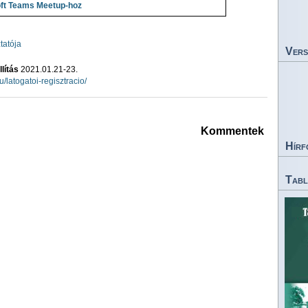
oft Teams Meetup-hoz
tatója
Vers
lítás
2021.01.21-23.
u/latogatoi-regisztracio/
Kommentek
Hírf
Tabl