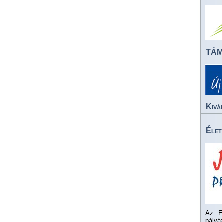
TÁ
Kivá
Élet
Az E
pály