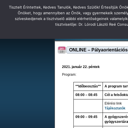
Tisztelt Érintettek, Kedves Tanulók, Kedves Szülők! Értesítjük Ön
Főoldal
Hírek
Tudás Állandóság Gon
Önöket, hogy amennyiben az Önök, vagy gyermekeik személyes 
szíveskedjenek a tisztviselő alábbi elérhetőségeinek valamelyi
Tatabányai
tisztviselője: Dr. Lórodi László Reé Con
Tartalék honlap
Iskolánk
Tanáraink
Diákjaink
Tatabányai Árpád Gimnázium 2
jan
ONLINE – Pályaorientációs
19
2021. január 22. péntek
Program:
**Időbeosztás**
A program tart
08:00 – 08:45
Cél a felsőokt
Elérési link
Tájékoztatók
09:00 – 09:45
A gyógyszerés
gyógyszertár