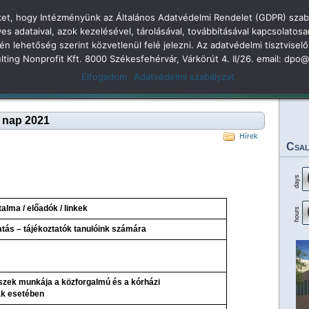
öket, hogy Intézményünk az Általános Adatvédelmi Rendelet (GDPR) szabá
dolkodás
adataival, azok kezelésével, tárolásával, továbbításával kapcsolatosa
kén lehetőség szerint közvetlenül felé jelezni. Az adatvédelmi tisztvi
 Árpád Gimnázium 2
sulting Nonprofit Kft. 8000 Székesfehérvár, Várkörút 4. II/26. email: dp
Elfogadom
Adatvédelmi szabályzat
Legjobbjaink
Rendezvényeink
Eredményeink
Dokumentumok
Tan
 nap 2021
Hírek
Csal
days
alma / előadók / linkek
hours
atás – tájékoztatók tanulóink számára
zek munkája a közforgalmú és a kórházi
ak esetében