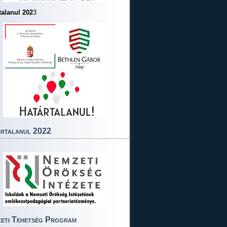
talanul 202
3
rtalanul 2022
eti Tehetség Program