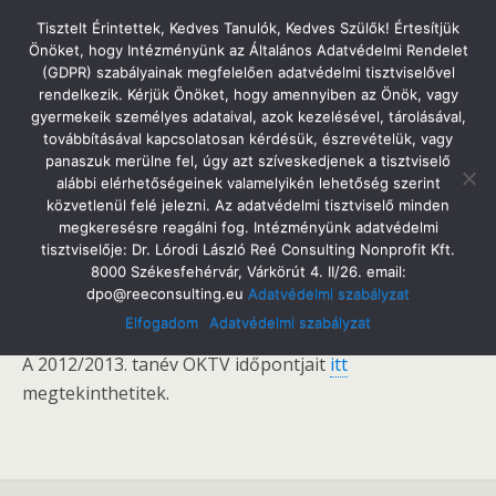
Tatabányai Árpád Gimnázium
Tisztelt Érintettek, Kedves Tanulók, Kedves Szülők! Értesítjük
Önöket, hogy Intézményünk az Általános Adatvédelmi Rendelet
(GDPR) szabályainak megfelelően adatvédelmi tisztviselővel
rendelkezik. Kérjük Önöket, hogy amennyiben az Önök, vagy
gyermekeik személyes adataival, azok kezelésével, tárolásával,
2012. Október 3. Szerda
továbbításával kapcsolatosan kérdésük, észrevételük, vagy
OKTV Időpontok
panaszuk merülne fel, úgy azt szíveskedjenek a tisztviselő
alábbi elérhetőségeinek valamelyikén lehetőség szerint
közvetlenül felé jelezni. Az adatvédelmi tisztviselő minden
megkeresésre reagálni fog. Intézményünk adatvédelmi
tisztviselője: Dr. Lórodi László Reé Consulting Nonprofit Kft.
Megosztás
Tweet
Pin
Email
SMS
8000 Székesfehérvár, Várkörút 4. II/26. email:
dpo@reeconsulting.eu
Adatvédelmi szabályzat
Kedves Diákok!
Elfogadom
Adatvédelmi szabályzat
A 2012/2013. tanév OKTV időpontjait
itt
megtekinthetitek.