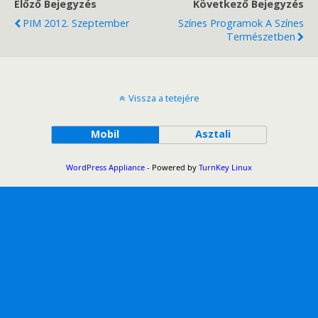
Előző Bejegyzés
Következő Bejegyzés
PIM 2012. Szeptember
Színes Programok A Színes
Természetben
Vissza a tetejére
Mobil
Asztali
WordPress Appliance
- Powered by
TurnKey Linux