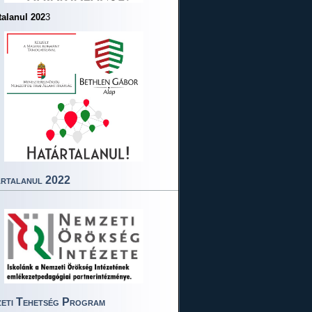
talanul 202
3
rtalanul 2022
eti Tehetség Program