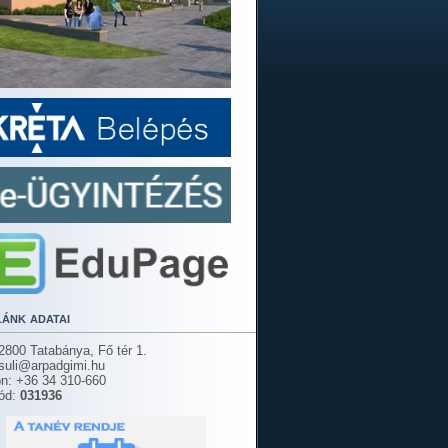
lánk adatai
2800 Tatabánya, Fő tér 1.
 suli@arpadgimi.hu
on: +36 34 310-660
ód:
031936