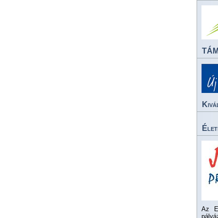
TÁ
Kivá
Élet
Az E
pály