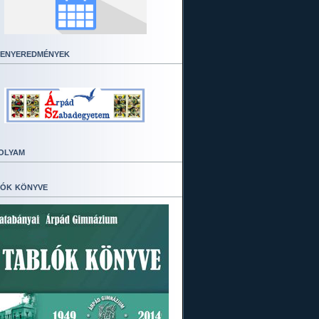
enyeredmények
olyam
ók könyve