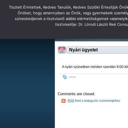
Tisztelt Érintettek, Kedves Tanulók, Kedves Szülők! Értesítjük Ön
Főoldal
Hírek
Tudás Állandóság Gon
Önöket, hogy amennyiben az Önök, vagy gyermekeik személyes 
szíveskedjenek a tisztviselő alábbi elérhetőségeinek valamelyi
Tatabányai
tisztviselője: Dr. Lórodi László Reé Con
Tartalék honlap
Iskolánk
Tanáraink
Diákjaink
Tatabányai Árpád Gimnázium 2
júl
Nyári ügyelet
22
A nyári szünetben minden szerdán 9:00-tól 
none
Comments are closed.
RSS
feed a bejegyzés kommentjeihez