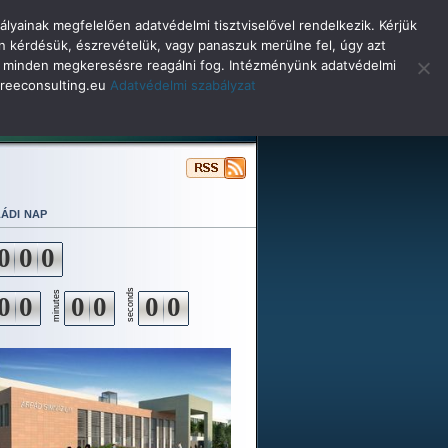
lyainak megfelelően adatvédelmi tisztviselővel rendelkezik. Kérjük
n kérdésük, észrevételük, vagy panaszuk merülne fel, úgy azt
selő minden megkeresésre reagálni fog. Intézményünk adatvédelmi
o@reeconsulting.eu
Adatvédelmi szabályzat
ulóinknak
Beiskolázás
Alapítvány
ádi nap
0
0
0
seconds
minutes
0
0
0
0
0
0