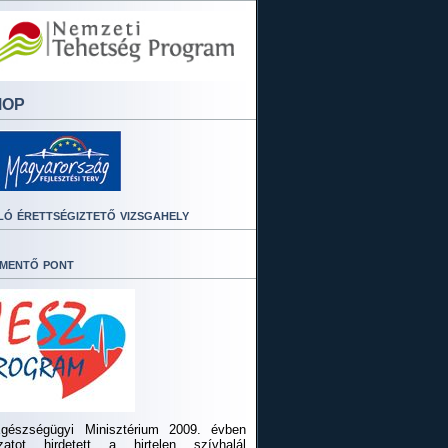
MOP
ló érettségiztető vizsgahely
mentő pont
gészségügyi Minisztérium 2009. évben
ázatot hirdetett a hirtelen szívhalál