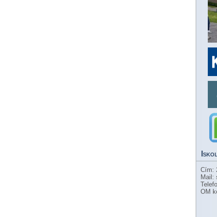
Isko
Cím: 
Mail:
Telef
OM k