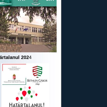
ártalanul 202
4