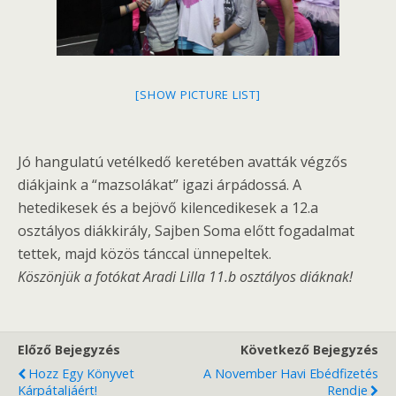
[SHOW PICTURE LIST]
Jó hangulatú vetélkedő keretében avatták végzős
diákjaink a “mazsolákat” igazi árpádossá. A
hetedikesek és a bejövő kilencedikesek a 12.a
osztályos diákkirály, Sajben Soma előtt fogadalmat
tettek, majd közös tánccal ünnepeltek.
Köszönjük a fotókat Aradi Lilla 11.b osztályos diáknak!
Előző Bejegyzés
Következő Bejegyzés
Hozz Egy Könyvet
A November Havi Ebédfizetés
Kárpátaljáért!
Rendje