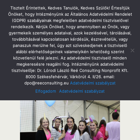
Tatabányai Árpád Gimnázium
Tisztelt Érintettek, Kedves Tanulók, Kedves Szülők! Értesítjük
Önöket, hogy Intézményünk az Általános Adatvédelmi Rendelet
(GDPR) szabályainak megfelelően adatvédelmi tisztviselővel
rendelkezik. Kérjük Önöket, hogy amennyiben az Önök, vagy
gyermekeik személyes adataival, azok kezelésével, tárolásával,
2015. Szeptember 28. Hétfő
továbbításával kapcsolatosan kérdésük, észrevételük, vagy
Mazsolaavatás Az Árpádban
panaszuk merülne fel, úgy azt szíveskedjenek a tisztviselő
alábbi elérhetőségeinek valamelyikén lehetőség szerint
közvetlenül felé jelezni. Az adatvédelmi tisztviselő minden
megkeresésre reagálni fog. Intézményünk adatvédelmi
tisztviselője: Dr. Lórodi László Reé Consulting Nonprofit Kft.
Megosztás
Tweet
Pin
Email
SMS
8000 Székesfehérvár, Várkörút 4. II/26. email:
dpo@reeconsulting.eu
Adatvédelmi szabályzat
Elfogadom
Adatvédelmi szabályzat