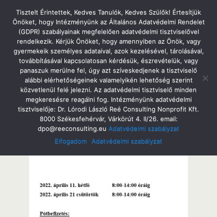
Tatabányai Árpád Gimnázium
Tisztelt Érintettek, Kedves Tanulók, Kedves Szülők! Értesítjük
Önöket, hogy Intézményünk az Általános Adatvédelmi Rendelet
(GDPR) szabályainak megfelelően adatvédelmi tisztviselővel
rendelkezik. Kérjük Önöket, hogy amennyiben az Önök, vagy
gyermekeik személyes adataival, azok kezelésével, tárolásával,
2022. Április 5. Kedd
továbbításával kapcsolatosan kérdésük, észrevételük, vagy
Májusi Étkezés
panaszuk merülne fel, úgy azt szíveskedjenek a tisztviselő
alábbi elérhetőségeinek valamelyikén lehetőség szerint
közvetlenül felé jelezni. Az adatvédelmi tisztviselő minden
megkeresésre reagálni fog. Intézményünk adatvédelmi
tisztviselője: Dr. Lórodi László Reé Consulting Nonprofit Kft.
Megosztás
Tweet
Pin
Email
SMS
8000 Székesfehérvár, Várkörút 4. II/26. email:
dpo@reeconsulting.eu
Adatvédelmi szabályzat
Elfogadom
Adatvédelmi szabályzat