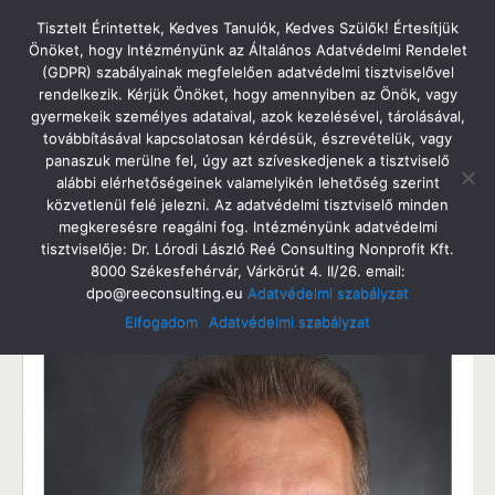
Tatabányai Árpád Gimnázium
Tisztelt Érintettek, Kedves Tanulók, Kedves Szülők! Értesítjük
Önöket, hogy Intézményünk az Általános Adatvédelmi Rendelet
(GDPR) szabályainak megfelelően adatvédelmi tisztviselővel
rendelkezik. Kérjük Önöket, hogy amennyiben az Önök, vagy
gyermekeik személyes adataival, azok kezelésével, tárolásával,
2022. Augusztus 31. Szerda
továbbításával kapcsolatosan kérdésük, észrevételük, vagy
Köszöntő
panaszuk merülne fel, úgy azt szíveskedjenek a tisztviselő
alábbi elérhetőségeinek valamelyikén lehetőség szerint
közvetlenül felé jelezni. Az adatvédelmi tisztviselő minden
megkeresésre reagálni fog. Intézményünk adatvédelmi
tisztviselője: Dr. Lórodi László Reé Consulting Nonprofit Kft.
Megosztás
Tweet
Pin
Email
SMS
8000 Székesfehérvár, Várkörút 4. II/26. email:
dpo@reeconsulting.eu
Adatvédelmi szabályzat
Elfogadom
Adatvédelmi szabályzat