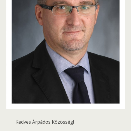
Kedves Árpádos Közösség!