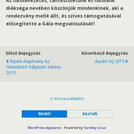
Az iskolavezetés, tantestületünk és iskolánk
diáksága nevében köszönjük mindenkinek, aki a
rendezvény mellé állt, és szíves támogatásával
elősegítette a Gála megvalósulását!
Előző Bejegyzés
Következő Bejegyzés
Árpád-Alapítvány Az
Árpád-Díj 2015
Oktatásért Pályázati Kiírása -
2015
Vissza a tetejére
Mobil
Asztali
WordPress Appliance
- Powered by
TurnKey Linux