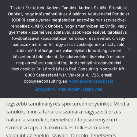
Tatabányai Árpád Gimnázium
Tisztelt Érintettek, Kedves Tanulók, Kedves Szülők! Értesítjük
Önöket, hogy Intézményünk az Általános Adatvédelmi Rendelet
(GDPR) szabályainak megfelelően adatvédelmi tisztviselővel
rendelkezik. Kérjük Önöket, hogy amennyiben az Önök, vagy
gyermekeik személyes adataival, azok kezelésével, tárolásával,
2015. Május 14. Csütörtök
továbbításával kapcsolatosan kérdésük, észrevételük, vagy
Köszönetnyilvánítás
panaszuk merülne fel, úgy azt szíveskedjenek a tisztviselő
alábbi elérhetőségeinek valamelyikén lehetőség szerint
közvetlenül felé jelezni. Az adatvédelmi tisztviselő minden
megkeresésre reagálni fog. Intézményünk adatvédelmi
tisztviselője: Dr. Lórodi László Reé Consulting Nonprofit Kft.
Megosztás
Tweet
Pin
Email
SMS
8000 Székesfehérvár, Várkörút 4. II/26. email:
dpo@reeconsulting.eu
Adatvédelmi szabályzat
Iskolánkban régi hagyomány, hogy a tanév vége felé
Elfogadom
Adatvédelmi szabályzat
közeledve ünnepélyes körülmények között áttekintjük
legszebb tanulmányi és sporteredményeinket. Mind a
tanulók, mind a tanárok számára nagyszerű érzés
hallani a sikereket; kiemelkedő teljesítményekért
szólhat a taps a diákoknak és felkészítőiknek,
valamint az éneklő, szavaló, táncoló, tehetséges