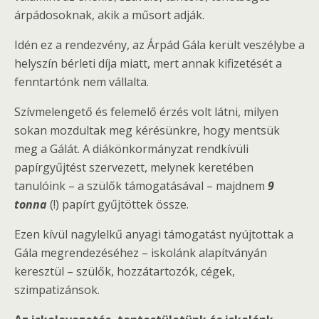
árpádosoknak, akik a műsort adják.
Idén ez a rendezvény, az Árpád Gála került veszélybe a
helyszín bérleti díja miatt, mert annak kifizetését a
fenntartónk nem vállalta.
Szívmelengető és felemelő érzés volt látni, milyen
sokan mozdultak meg kérésünkre, hogy mentsük
meg a Gálát. A diákönkormányzat rendkívüli
papírgyűjtést szervezett, melynek keretében
tanulóink – a szülők támogatásával – majdnem
9
tonna
(!) papírt gyűjtöttek össze.
Ezen kívül nagylelkű anyagi támogatást nyújtottak a
Gála megrendezéséhez – iskolánk alapítványán
keresztül – szülők, hozzátartozók, cégek,
szimpatizánsok.