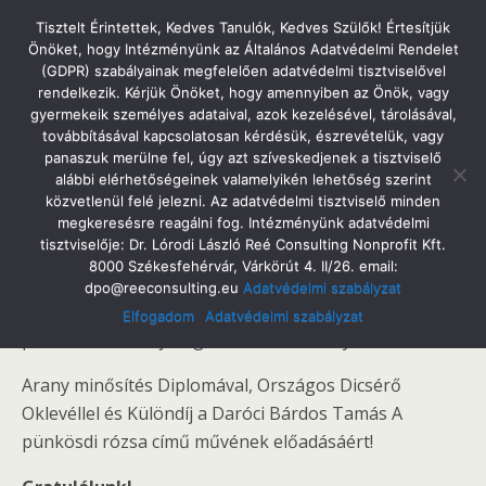
Tatabányai Árpád Gimnázium
Tisztelt Érintettek, Kedves Tanulók, Kedves Szülők! Értesítjük
Önöket, hogy Intézményünk az Általános Adatvédelmi Rendelet
(GDPR) szabályainak megfelelően adatvédelmi tisztviselővel
rendelkezik. Kérjük Önöket, hogy amennyiben az Önök, vagy
gyermekeik személyes adataival, azok kezelésével, tárolásával,
2016. Május 18. Szerda
továbbításával kapcsolatosan kérdésük, észrevételük, vagy
Kórusunk Kiemelkedő Minősítést Szerzett
panaszuk merülne fel, úgy azt szíveskedjenek a tisztviselő
alábbi elérhetőségeinek valamelyikén lehetőség szerint
közvetlenül felé jelezni. Az adatvédelmi tisztviselő minden
megkeresésre reagálni fog. Intézményünk adatvédelmi
tisztviselője: Dr. Lórodi László Reé Consulting Nonprofit Kft.
Megosztás
Tweet
Pin
Email
SMS
8000 Székesfehérvár, Várkörút 4. II/26. email:
dpo@reeconsulting.eu
Adatvédelmi szabályzat
Kórusunk ismét kiemelkedő minősítést szerzett a múlt
Elfogadom
Adatvédelmi szabályzat
pénteki Éneklő Ifjúság Minősítő Versenyen.
Arany minősítés Diplomával, Országos Dicsérő
Oklevéllel és Különdíj a Daróci Bárdos Tamás A
pünkösdi rózsa című művének előadásáért!