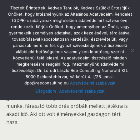
Tatabányai Árpád Gimnázium
Tisztelt Érintettek, Kedves Tanulók, Kedves Szülők! Értesítjük
Önöket, hogy Intézményünk az Általános Adatvédelmi Rendelet
(GDPR) szabályainak megfelelően adatvédelmi tisztviselővel
rendelkezik. Kérjük Önöket, hogy amennyiben az Önök, vagy
gyermekeik személyes adataival, azok kezelésével, tárolásával,
2014. Október 23. Csütörtök
továbbításával kapcsolatosan kérdésük, észrevételük, vagy
Kórustábor 2014
panaszuk merülne fel, úgy azt szíveskedjenek a tisztviselő
alábbi elérhetőségeinek valamelyikén lehetőség szerint
közvetlenül felé jelezni. Az adatvédelmi tisztviselő minden
megkeresésre reagálni fog. Intézményünk adatvédelmi
tisztviselője: Dr. Lórodi László Reé Consulting Nonprofit Kft.
Megosztás
Tweet
Pin
Email
SMS
8000 Székesfehérvár, Várkörút 4. II/26. email:
dpo@reeconsulting.eu
Adatvédelmi szabályzat
2014. október 20-22 között Tarjánban táborozott
Elfogadom
Adatvédelmi szabályzat
gimnáziumunk arany diplomás vegyeskara. A sok
munka, fárasztó több órás próbák mellett játékra is
akadt idő. Aki ott volt élményekkel gazdagon tért
haza.