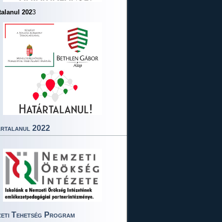
talanul 202
3
rtalanul 2022
eti Tehetség Program