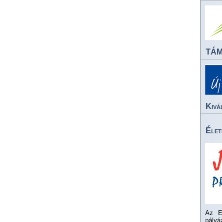
TÁ
Kivá
Élet
Az E
pály