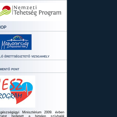
MOP
ló érettségiztető vizsgahely
mentő pont
gészségügyi Minisztérium 2009. évben
ázatot hirdetett a hirtelen szívhalál