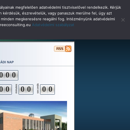
lyainak megfelelően adatvédelmi tisztviselővel rendelkezik. Kérjük
n kérdésük, észrevételük, vagy panaszuk merülne fel, úgy azt
selő minden megkeresésre reagálni fog. Intézményünk adatvédelmi
o@reeconsulting.eu
Adatvédelmi szabályzat
ulóinknak
Beiskolázás
Alapítvány
ádi nap
0
0
0
seconds
minutes
0
0
0
0
0
0