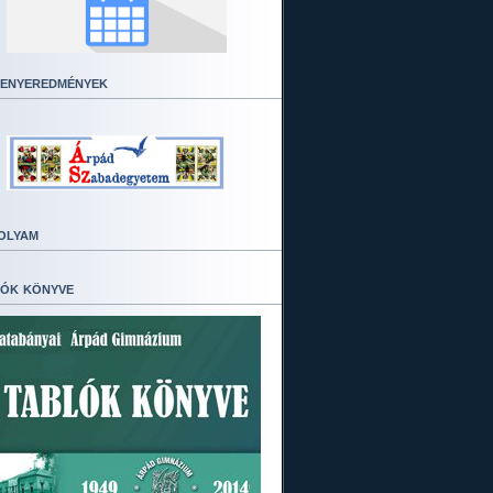
enyeredmények
olyam
ók könyve