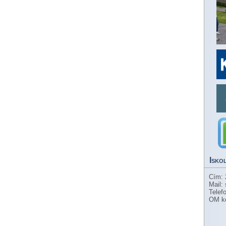
Isko
Cím: 
Mail:
Telef
OM k