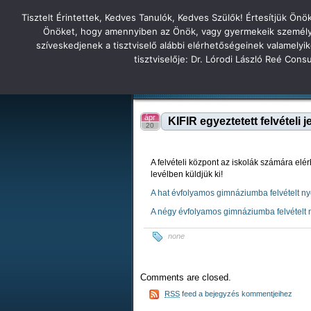
Tisztelt Érintettek, Kedves Tanulók, Kedves Szülők! Értesítjük Ön
Főoldal
Hírek
Tudás Állandóság Gon
Önöket, hogy amennyiben az Önök, vagy gyermekeik személyes 
szíveskedjenek a tisztviselő alábbi elérhetőségeinek valamelyi
Tatabányai
tisztviselője: Dr. Lórodi László Reé Con
Tartalék honlap
Iskolánk
Tanáraink
Diákjaink
Tatabányai Árpád Gimnázium 2
ápr
KIFIR egyeztetett felvételi
20
A felvételi központ az iskolák számára elér
levélben küldjük ki!
A hat évfolyamos gimnáziumba felvételt nyer
A négy évfolyamos gimnáziumba felvételt ny
none
Comments are closed.
RSS
feed a bejegyzés kommentjeihez