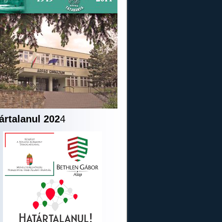
ártalanul 202
4