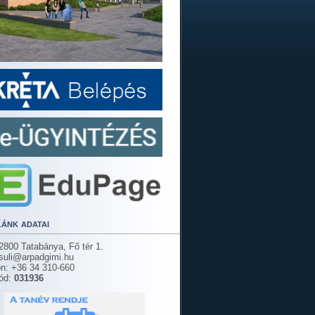
lánk adatai
2800 Tatabánya, Fő tér 1.
 suli@arpadgimi.hu
on: +36 34 310-660
ód:
031936