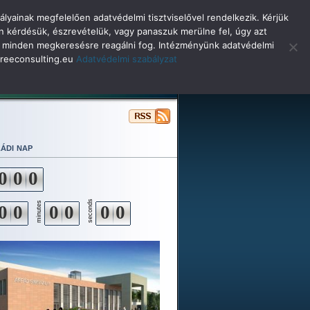
lyainak megfelelően adatvédelmi tisztviselővel rendelkezik. Kérjük
n kérdésük, észrevételük, vagy panaszuk merülne fel, úgy azt
selő minden megkeresésre reagálni fog. Intézményünk adatvédelmi
o@reeconsulting.eu
Adatvédelmi szabályzat
ulóinknak
Beiskolázás
Alapítvány
ádi nap
0
0
0
seconds
minutes
0
0
0
0
0
0