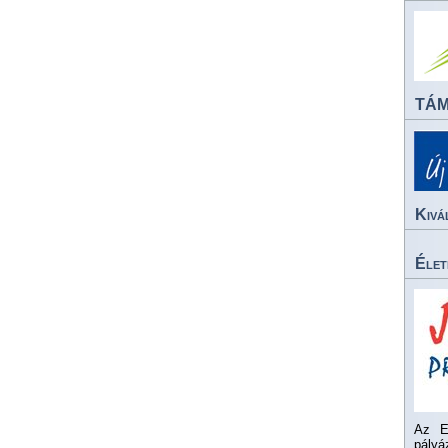
TÁ
Kivá
Élet
Az E
pály