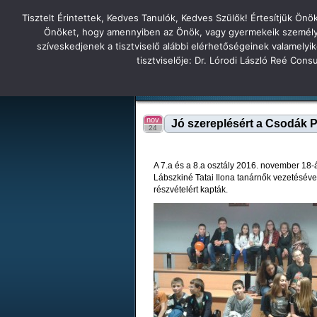
Tisztelt Érintettek, Kedves Tanulók, Kedves Szülők! Értesítjük Ön
Főoldal
Hírek
Tudás Állandóság Gon
Önöket, hogy amennyiben az Önök, vagy gyermekeik személyes 
szíveskedjenek a tisztviselő alábbi elérhetőségeinek valamelyi
Tatabányai
tisztviselője: Dr. Lórodi László Reé Con
Tartalék honlap
Iskolánk
Tanáraink
Diákjaink
Tatabányai Árpád Gimnázium 2
nov
Jó szereplésért a Csodák 
24
A 7.a és a 8.a osztály 2016. november 18-
Lábszkiné Tatai Ilona tanárnők vezetésév
részvételért kapták.