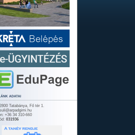
lánk adatai
2800 Tatabánya, Fő tér 1.
 suli@arpadgimi.hu
on: +36 34 310-660
ód:
031936