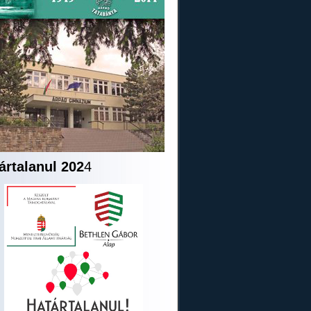
ártalanul 202
4