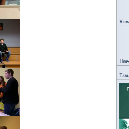
Vers
Hírf
Tabl