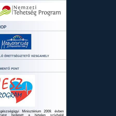
MOP
ló érettségiztető vizsgahely
mentő pont
gészségügyi Minisztérium 2009. évben
ázatot hirdetett a hirtelen szívhalál