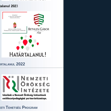
talanul 202
3
rtalanul 2022
eti Tehetség Program