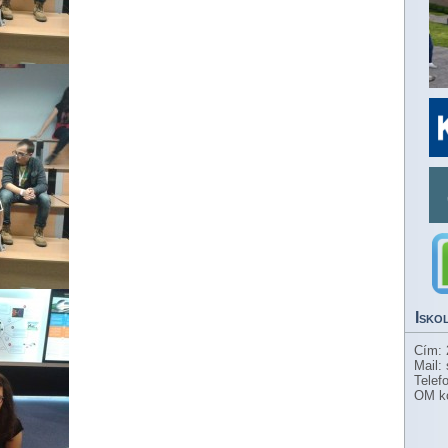
Isko
Cím: 
Mail:
Telef
OM k