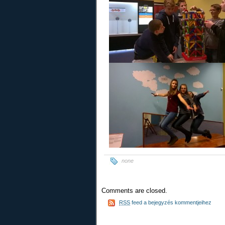
none
Comments are closed.
RSS
feed a bejegyzés kommentjeihez