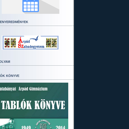
enyeredmények
olyam
ók könyve