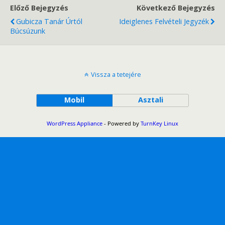
Előző Bejegyzés
Következő Bejegyzés
Gubicza Tanár Úrtól
Ideiglenes Felvételi Jegyzék
Búcsúzunk
Vissza a tetejére
Mobil
Asztali
WordPress Appliance
- Powered by
TurnKey Linux