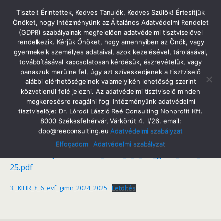
Tatabányai Árpád Gimnázium
Tisztelt Érintettek, Kedves Tanulók, Kedves Szülők! Értesítjük
Önöket, hogy Intézményünk az Általános Adatvédelmi Rendelet
(GDPR) szabályainak megfelelően adatvédelmi tisztviselővel
rendelkezik. Kérjük Önöket, hogy amennyiben az Önök, vagy
gyermekeik személyes adataival, azok kezelésével, tárolásával,
2025. Január 23. Csütörtök
továbbításával kapcsolatosan kérdésük, észrevételük, vagy
Jelentkezés A Hatosztályos Gimnáziumba
panaszuk merülne fel, úgy azt szíveskedjenek a tisztviselő
alábbi elérhetőségeinek valamelyikén lehetőség szerint
közvetlenül felé jelezni. Az adatvédelmi tisztviselő minden
megkeresésre reagálni fog. Intézményünk adatvédelmi
tisztviselője: Dr. Lórodi László Reé Consulting Nonprofit Kft.
Megosztás
Tweet
Pin
Email
SMS
8000 Székesfehérvár, Várkörút 4. II/26. email:
dpo@reeconsulting.eu
Adatvédelmi szabályzat
https://www.oktatas.hu/pub_bin/dload/kozoktatas/bei
Elfogadom
Adatvédelmi szabályzat
skolazas/tajekoztatok/3._KIFIR_8_6_evf_gimn_2024_20
25.pdf
3._KIFIR_8_6_evf_gimn_2024_2025
Letöltés