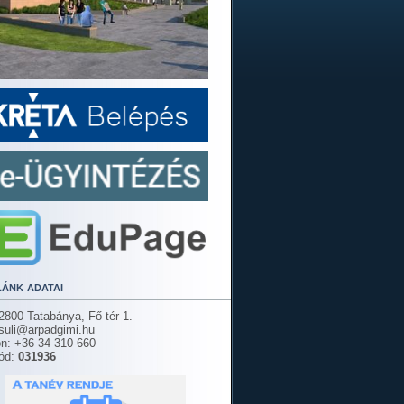
lánk adatai
2800 Tatabánya, Fő tér 1.
 suli@arpadgimi.hu
on: +36 34 310-660
ód:
031936