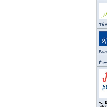
TÁ
Kivá
Élet
Az E
pály