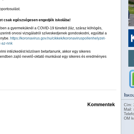
soportosulást.
ket csak egészségesen engedjék iskolába!
iben a gyermeküknél a COVID-19 tüneteit (láz, száraz köhögés,
szerinti orvosi vizsgálatról szíveskedjenek gondoskodni, egyúttal a
énybe.
https://koronavirus.gov.hu/cikkek/koronaviruspollenhelyzet-
t-az-nnk
mi intézkedést közösen betartanunk, akkor egy sikeres
rendben zajló nevelő-oktató munkával egy sikeres és eredményes
Isko
Kommentek
Cím: 
Mail:
Telef
OM k