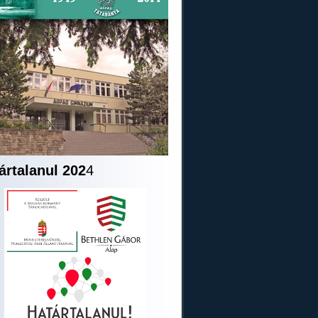
ártalanul 202
4