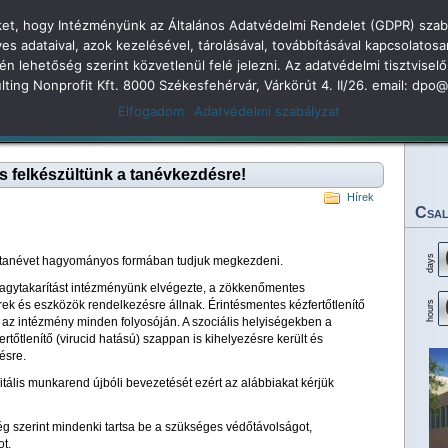
öket, hogy Intézményünk az Általános Adatvédelmi Rendelet (GDPR) szabá
dolkodás
adataival, azok kezelésével, tárolásával, továbbításával kapcsolatosa
kén lehetőség szerint közvetlenül felé jelezni. Az adatvédelmi tisztvi
 Árpád Gimnázium 2
sulting Nonprofit Kft. 8000 Székesfehérvár, Várkörút 4. II/26. email: dp
Elfogadom
Adatvédelmi szabályzat
Legjobbjaink
Rendezvényeink
Eredményeink
Dokumentumok
Tan
s felkészültünk a tanévkezdésre!
Hírek
Csal
days
 tanévet hagyományos formában tudjuk megkezdeni.
nagytakarítást intézményünk elvégezte, a zökkenőmentes
ek és eszközök rendelkezésre állnak. Érintésmentes kézfertőtlenítő
hours
s az intézmény minden folyosóján. A szociális helyiségekben a
tőtlenítő (virucid hatású) szappan is kihelyezésre került és
ésre.
gitális munkarend újbóli bevezetését ezért az alábbiakat kérjük
ég szerint mindenki tartsa be a szükséges védőtávolságot,
t,