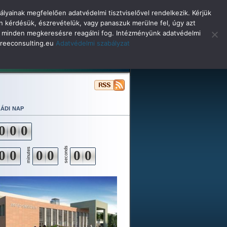
lyainak megfelelően adatvédelmi tisztviselővel rendelkezik. Kérjük
n kérdésük, észrevételük, vagy panaszuk merülne fel, úgy azt
selő minden megkeresésre reagálni fog. Intézményünk adatvédelmi
o@reeconsulting.eu
Adatvédelmi szabályzat
ulóinknak
Beiskolázás
Alapítvány
ádi nap
0
0
0
seconds
minutes
0
0
0
0
0
0