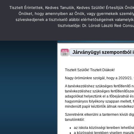
Tisztelt Érintettek, Kedves Tanulók, Kedves Szülők! Értesítjük Ön
Főoldal
Hírek
Tudás Állandóság Gon
Önöket, hogy amennyiben az Önök, vagy gyermekeik személyes 
szíveskedjenek a tisztviselő alábbi elérhetőségeinek valamelyi
Tatabányai
tisztviselője: Dr. Lórodi László Reé Con
Tartalék honlap
Iskolánk
Tanáraink
Diákjaink
Tatabányai Árpád Gimnázium 2
aug
Járványügyi szempontból i
28
Tisztelt Szülők! Tisztelt Diákok!
Nagy örömünkre szolgál, hogy a 2020/21.
A tanévkezdéshez szükséges fertőtlenítő 
tanévkezdéshez szükséges fertőtlenítőszer
adagolókat helyeztünk el a főbejáratnál é
hagyományos folyékony szappan mellett, fer
mindenütt papír kéztörlők állnak rendelkez
Szeretnénk elkerülni a tantermen kívüli di
tanulóinktól:
az iskola közösségi tereiben lehetős
a közösségi terekben viseljen maszko