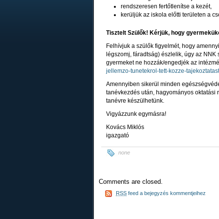
rendszeresen fertőtlenítse a kezét,
kerüljük az iskola előtti területen a c
Tisztelt Szülők! Kérjük, hogy gyermekü
Felhívjuk a szülők figyelmét, hogy amenny
légszomj, fáradtság) észlelik, úgy az NNK 
gyermeket ne hozzák/engedjék az intézm
jellemzo-tunetekrol-tett-kozze-tajekoztatas
Amennyiben sikerül minden egészségvédel
tanévkezdés után, hagyományos oktatási 
tanévre készülhetünk.
Vigyázzunk egymásra!
Kovács Miklós
igazgató
none
Comments are closed.
RSS
feed a bejegyzés kommentjeihez