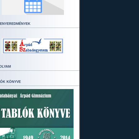
enyeredmények
olyam
ók könyve