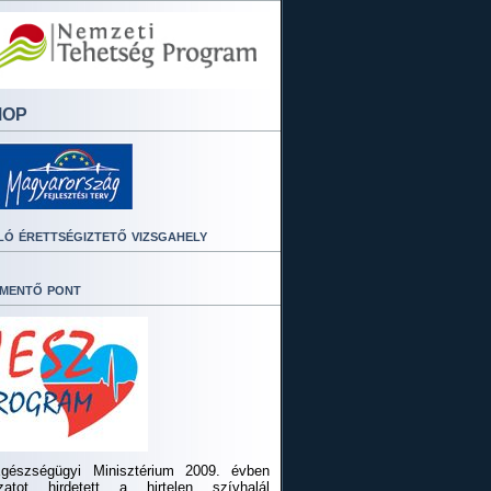
MOP
ló érettségiztető vizsgahely
mentő pont
gészségügyi Minisztérium 2009. évben
ázatot hirdetett a hirtelen szívhalál