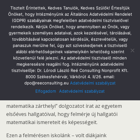
Tatabányai Árpád Gimnázium
Tisztelt Érintettek, Kedves Tanulók, Kedves Szülők! Értesítjük
Önöket, hogy Intézményünk az Általános Adatvédelmi Rendelet
(GDPR) szabályainak megfelelően adatvédelmi tisztviselővel
rendelkezik. Kérjük Önöket, hogy amennyiben az Önök, vagy
gyermekeik személyes adataival, azok kezelésével, tárolásával,
2019. November 27. Szerda
továbbításával kapcsolatosan kérdésük, észrevételük, vagy
Ismét Az Élmezőnyben
panaszuk merülne fel, úgy azt szíveskedjenek a tisztviselő
alábbi elérhetőségeinek valamelyikén lehetőség szerint
közvetlenül felé jelezni. Az adatvédelmi tisztviselő minden
megkeresésre reagálni fog. Intézményünk adatvédelmi
tisztviselője: Dr. Lórodi László Reé Consulting Nonprofit Kft.
Megosztás
Tweet
Pin
Email
SMS
8000 Székesfehérvár, Várkörút 4. II/26. email:
dpo@reeconsulting.eu
Adatvédelmi szabályzat
A Budapesti Műszaki és Gazdaságtudományi Egyetem
Elfogadom
Adatvédelmi szabályzat
Matematika Intézete minden tanév elején „nulladik
matematika zárthelyi” dolgozatot írat az egyetem
elsőéves hallgatóival, hogy felmérje új hallgatói
matematikai ismereteit és képességeit.
Ezen a felmérésen iskolánk – volt diákjaink