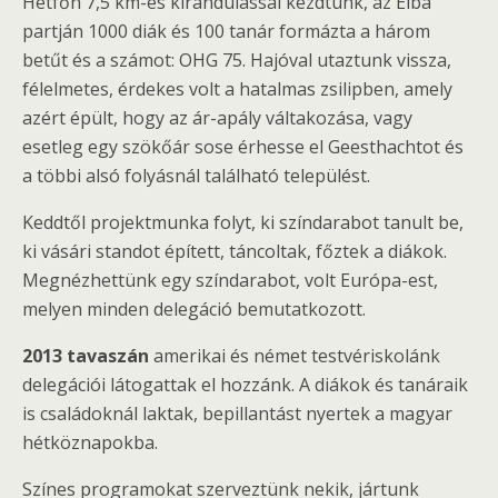
Hétfőn 7,5 km-es kirándulással kezdtünk, az Elba
partján 1000 diák és 100 tanár formázta a három
betűt és a számot: OHG 75. Hajóval utaztunk vissza,
félelmetes, érdekes volt a hatalmas zsilipben, amely
azért épült, hogy az ár-apály váltakozása, vagy
esetleg egy szökőár sose érhesse el Geesthachtot és
a többi alsó folyásnál található települést.
Keddtől projektmunka folyt, ki színdarabot tanult be,
ki vásári standot épített, táncoltak, főztek a diákok.
Megnézhettünk egy színdarabot, volt Európa-est,
melyen minden delegáció bemutatkozott.
2013 tavaszán
amerikai és német testvériskolánk
delegációi látogattak el hozzánk. A diákok és tanáraik
is családoknál laktak, bepillantást nyertek a magyar
hétköznapokba.
Színes programokat szerveztünk nekik, jártunk