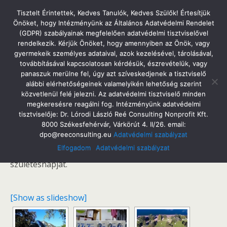
Tatabányai Árpád Gimnázium
Tisztelt Érintettek, Kedves Tanulók, Kedves Szülők! Értesítjük
Önöket, hogy Intézményünk az Általános Adatvédelmi Rendelet
(GDPR) szabályainak megfelelően adatvédelmi tisztviselővel
rendelkezik. Kérjük Önöket, hogy amennyiben az Önök, vagy
gyermekeik személyes adataival, azok kezelésével, tárolásával,
Németország
továbbításával kapcsolatosan kérdésük, észrevételük, vagy
panaszuk merülne fel, úgy azt szíveskedjenek a tisztviselő
alábbi elérhetőségeinek valamelyikén lehetőség szerint
közvetlenül felé jelezni. Az adatvédelmi tisztviselő minden
megkeresésre reagálni fog. Intézményünk adatvédelmi
2015 őszén
kis delegáció utazott Geesthachtba,
tisztviselője: Dr. Lórodi László Reé Consulting Nonprofit Kft.
Nemzetközi Diákhéten vettünk részt. A német partner
8000 Székesfehérvár, Várkörút 4. II/26. email:
dpo@reeconsulting.eu
Adatvédelmi szabályzat
minden testvériskolája egy időben vendégeskedett
Elfogadom
Adatvédelmi szabályzat
kinn, együtt ünnepeltük az intézmény 75.
születésnapját.
[Show as slideshow]