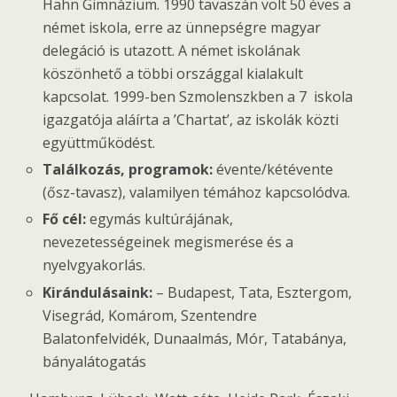
Hahn Gimnázium. 1990 tavaszán volt 50 éves a
német iskola, erre az ünnepségre magyar
delegáció is utazott. A német iskolának
köszönhető a többi országgal kialakult
kapcsolat. 1999-ben Szmolenszkben a 7 iskola
igazgatója aláírta a ’Chartat’, az iskolák közti
együttműködést.
Találkozás, programok:
évente/kétévente
(ősz-tavasz), valamilyen témához kapcsolódva.
Fő cél:
egymás kultúrájának,
nevezetességeinek megismerése és a
nyelvgyakorlás.
Kirándulásaink:
– Budapest, Tata, Esztergom,
Visegrád, Komárom, Szentendre
Balatonfelvidék, Dunaalmás, Mór, Tatabánya,
bányalátogatás