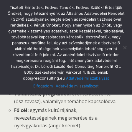
Tatabányai Árpád Gimnázium
Tisztelt Érintettek, Kedves Tanulók, Kedves Szülők! Értesítjük
Önöket, hogy Intézményünk az Általános Adatvédelmi Rendelet
(GDPR) szabályainak megfelelően adatvédelmi tisztviselővel
rendelkezik. Kérjük Önöket, hogy amennyiben az Önök, vagy
gyermekeik személyes adataival, azok kezelésével, tárolásával,
Lengyelország
továbbításával kapcsolatosan kérdésük, észrevételük, vagy
panaszuk merülne fel, úgy azt szíveskedjenek a tisztviselő
alábbi elérhetőségeinek valamelyikén lehetőség szerint
közvetlenül felé jelezni. Az adatvédelmi tisztviselő minden
megkeresésre reagálni fog. Intézményünk adatvédelmi
USA
tisztviselője: Dr. Lórodi László Reé Consulting Nonprofit Kft.
8000 Székesfehérvár, Várkörút 4. II/26. email:
Testvériskola:
a tatabányai Nemzetközi
dpo@reeconsulting.eu
Adatvédelmi szabályzat
Diákhét óta (2000.)
Elfogadom
Adatvédelmi szabályzat
Találkozás, programok:
évente/kétévente
(ősz-tavasz), valamilyen témához kapcsolódva.
Fő cél:
egymás kultúrájának,
nevezetességeinek megismerése és a
nyelvgyakorlás (angol/német).