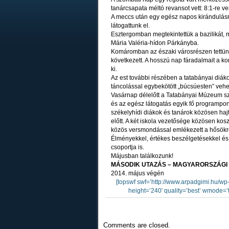
tanárcsapata méltó revansot vett: 8:1-re ve
A meccs után egy egész napos kirándulás
látogattunk el.
Esztergomban megtekintettük a bazilikát, m
Mária Valéria-hídon Párkányba.
Komáromban az északi városrészen tettünk
következett. A hosszú nap fáradalmait a 
ki.
Az est további részében a tatabányai diák
táncolással egybekötött „búcsúesten” vehet
Vasárnap délelőtt a Tatabányai Múzeum sz
és az egész látogatás egyik fő programpon
székelyhídi diákok és tanárok közösen hajt
előtt. A két iskola vezetősége közösen kos
közös versmondással emlékezett a hősökr
Élményekkel, értékes beszélgetésekkel é
csoportja is.
Májusban találkozunk!
MÁSODIK UTAZÁS – MAGYARORSZÁGI
2014. május végén
[topswf swf=’http://www.arpadgimi.hu/wp
height=’240′ quality=’best’ wmode=’tr
Comments are closed.