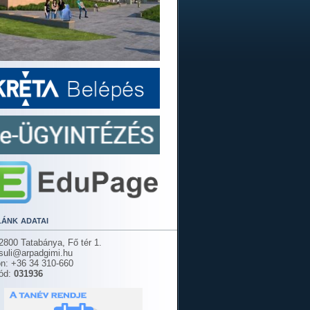
lánk adatai
2800 Tatabánya, Fő tér 1.
 suli@arpadgimi.hu
on: +36 34 310-660
ód:
031936