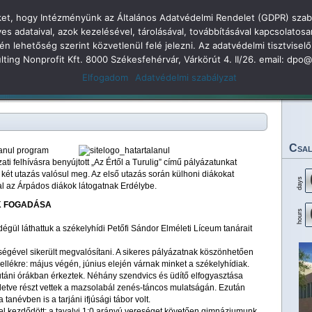
öket, hogy Intézményünk az Általános Adatvédelmi Rendelet (GDPR) szabá
dolkodás
adataival, azok kezelésével, tárolásával, továbbításával kapcsolatosa
kén lehetőség szerint közvetlenül felé jelezni. Az adatvédelmi tisztvi
 Árpád Gimnázium 2
sulting Nonprofit Kft. 8000 Székesfehérvár, Várkörút 4. II/26. email: dp
Elfogadom
Adatvédelmi szabályzat
Legjobbjaink
Rendezvényeink
Eredményeink
Dokumentumok
Tan
Csal
lanul program
 felhívásra benyújtott „Az Értől a Turulig” című pályázatunkat
két utazás valósul meg. Az első utazás során külhoni diákokat
days
l az Árpádos diákok látogatnak Erdélybe.
OK FOGADÁSA
hours
ül láthattuk a székelyhídi Petőfi Sándor Elméleti Líceum tanárait
tségével sikerült megvalósítani. A sikeres pályázatnak köszönhetően
ellékre: május végén, június elején várnak minket a székelyhídiak.
táni órákban érkeztek. Néhány szendvics és üdítő elfogyasztása
lletve részt vettek a mazsolabál zenés-táncos mulatságán. Ezután
 tanévben is a tarjáni ifjúsági tábor volt.
el kezdődött: a tavalyi 1:0 arányú vereséget követően gimnáziumunk