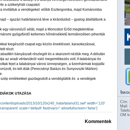
rte a székelyhídi csapatot.
ra invitáltuk a vendégeket: előbb Esztergomba, majd Komáromba
ajd – igazán határtalanná téve a kirándulást – gyalog átsétáltunk a
 egy városnéző sétát, majd a Monostori Erőd megtekintése
komáromi gyógyfürdő kellemes hőmérsékletű termálvizében pihentük
okkal kiegészült csapat egy közös énekléssel, karaokezással,
ett részt.
abadtéri bányászati részlegét és a skanzent néztük meg. A délután
tja az aradi vértanúkról való megemlékezés volt. A tatabányai és
ottak fejet a tatabányai városi ünnepségen, a tizenhármak kopjafái
zorúzott, és két diák (Perecsényi Balázs és Sunyovszki Márton)
e.
s szép emlékekkel gazdagodott a vendéglátók és a vendégek
Isko
 DIÁKOK UTAZÁSA
Cím: 
-content/uploads/2013/10/120x240_hatartalanul31.swf’ width=’120′
Mail:
ansparent’ scale=’default’ flashvars=” allowfullscreen=’false’]
Telef
OM k
Kommentek