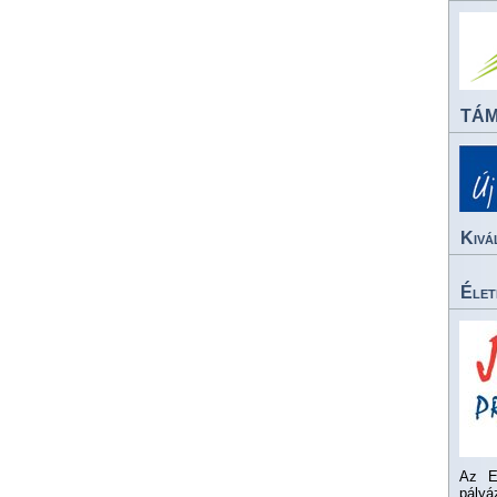
TÁ
Kivá
Élet
Az E
pály