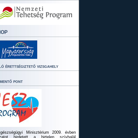
MOP
ló érettségiztető vizsgahely
mentő pont
gészségügyi Minisztérium 2009. évben
ázatot hirdetett a hirtelen szívhalál