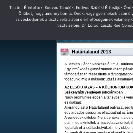
Tisztelt Érintettek, Kedves Tanulók, Kedves Szülők! Értesítjük Ön
Főoldal
Hírek
Tudás Állandóság Gon
Önöket, hogy amennyiben az Önök, vagy gyermekeik személyes 
szíveskedjenek a tisztviselő alábbi elérhetőségeinek valamelyi
Tatabányai
tisztviselője: Dr. Lórodi László Reé Con
Tartalék honlap
Iskolánk
Tanáraink
Diákjaink
Tatabányai Árpád Gimnázium 2
febr
Határtalanul 2013
18
A Bethlen Gábor Alapkezelő Zrt. a Határta
Együttműködés gimnáziumok között pályázati
támogatásban részesítette.A támogatásból 
fogadunk, míg a második utazás alkalmáva
AZ ELSŐ UTAZÁS – A KÜLHONI DIÁK
Székelyhídi vendégek iskolánkban
Nagy örömünkre ebben a tanévben is vendég
és diákjait.
A kirándulást a Határtalanul pályázat segí
egy árpádos csoport is ellátogathat az Érm
A vendégek október 4-én, pénteken, a délu
után megtekintették a mazsolaavatónkat, i
foglalták el a szálláshelyüket, mely ebben a
A szombati nap egy régóta várt mérkőzéss