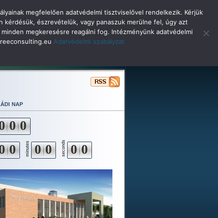
lyainak megfelelően adatvédelmi tisztviselővel rendelkezik. Kérjük
n kérdésük, észrevételük, vagy panaszuk merülne fel, úgy azt
selő minden megkeresésre reagálni fog. Intézményünk adatvédelmi
o@reeconsulting.eu
Adatvédelmi szabályzat
ulóinknak
Beiskolázás
Alapítvány
ádi nap
0
0
0
seconds
minutes
0
0
0
0
0
0