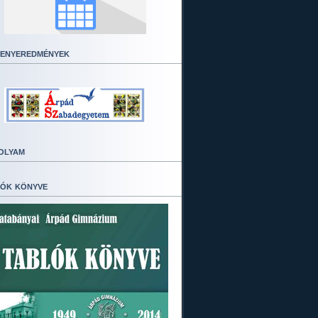
enyeredmények
olyam
ók könyve