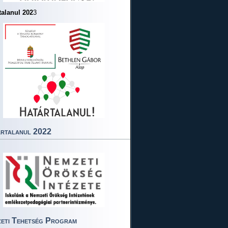
talanul 202
3
rtalanul 2022
eti Tehetség Program