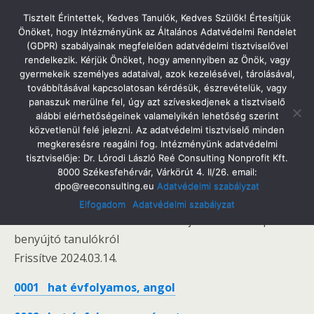
Tatabányai Árpád Gimnázium
Tisztelt Érintettek, Kedves Tanulók, Kedves Szülők! Értesítjük
Önöket, hogy Intézményünk az Általános Adatvédelmi Rendelet
(GDPR) szabályainak megfelelően adatvédelmi tisztviselővel
rendelkezik. Kérjük Önöket, hogy amennyiben az Önök, vagy
gyermekeik személyes adataival, azok kezelésével, tárolásával,
2024. Március 14. Csütörtök
továbbításával kapcsolatosan kérdésük, észrevételük, vagy
Ideiglenes Felvételi Jegyzék
panaszuk merülne fel, úgy azt szíveskedjenek a tisztviselő
alábbi elérhetőségeinek valamelyikén lehetőség szerint
közvetlenül felé jelezni. Az adatvédelmi tisztviselő minden
megkeresésre reagálni fog. Intézményünk adatvédelmi
tisztviselője: Dr. Lórodi László Reé Consulting Nonprofit Kft.
Megosztás
Tweet
Pin
Email
SMS
8000 Székesfehérvár, Várkörút 4. II/26. email:
dpo@reeconsulting.eu
Adatvédelmi szabályzat
Ideiglenes felvételi jegyzék
Elfogadom
Adatvédelmi szabályzat
az iskolánkba a 2024/25. tanévre jelentkezési lapot
benyújtó tanulókról
Frissítve 2024.03.14.
0001 hat évfolyamos, angol