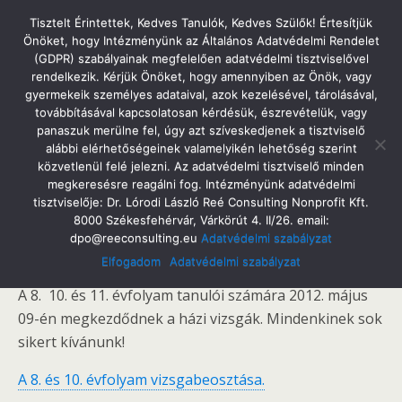
Tatabányai Árpád Gimnázium
Tisztelt Érintettek, Kedves Tanulók, Kedves Szülők! Értesítjük
Önöket, hogy Intézményünk az Általános Adatvédelmi Rendelet
(GDPR) szabályainak megfelelően adatvédelmi tisztviselővel
rendelkezik. Kérjük Önöket, hogy amennyiben az Önök, vagy
gyermekeik személyes adataival, azok kezelésével, tárolásával,
2012. Május 7. Hétfő
továbbításával kapcsolatosan kérdésük, észrevételük, vagy
Házi Vizsga
panaszuk merülne fel, úgy azt szíveskedjenek a tisztviselő
alábbi elérhetőségeinek valamelyikén lehetőség szerint
közvetlenül felé jelezni. Az adatvédelmi tisztviselő minden
megkeresésre reagálni fog. Intézményünk adatvédelmi
tisztviselője: Dr. Lórodi László Reé Consulting Nonprofit Kft.
Megosztás
Tweet
Pin
Email
SMS
8000 Székesfehérvár, Várkörút 4. II/26. email:
dpo@reeconsulting.eu
Adatvédelmi szabályzat
Kedves Szülők és Diákok!
Elfogadom
Adatvédelmi szabályzat
A 8. 10. és 11. évfolyam tanulói számára 2012. május
09-én megkezdődnek a házi vizsgák. Mindenkinek sok
sikert kívánunk!
A 8. és 10. évfolyam vizsgabeosztása.