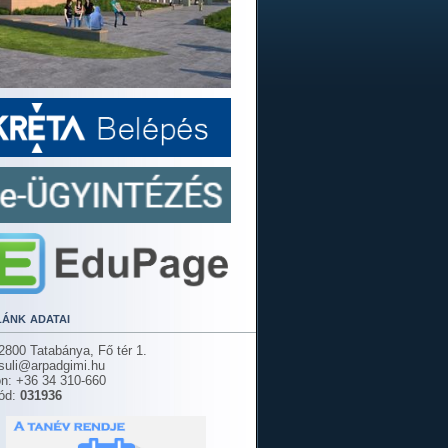
lánk adatai
2800 Tatabánya, Fő tér 1.
 suli@arpadgimi.hu
on: +36 34 310-660
ód:
031936