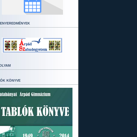
enyeredmények
olyam
ók könyve