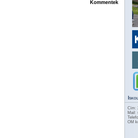
Kommentek
Isko
Cím: 
Mail:
Telef
OM k