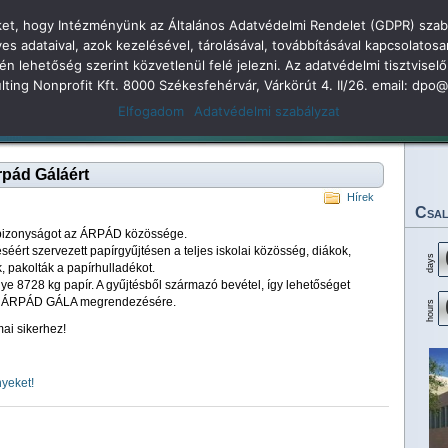
öket, hogy Intézményünk az Általános Adatvédelmi Rendelet (GDPR) szabá
dolkodás
adataival, azok kezelésével, tárolásával, továbbításával kapcsolatosa
kén lehetőség szerint közvetlenül felé jelezni. Az adatvédelmi tisztvi
 Árpád Gimnázium 2
sulting Nonprofit Kft. 8000 Székesfehérvár, Várkörút 4. II/26. email: dp
Elfogadom
Adatvédelmi szabályzat
Legjobbjaink
Rendezvényeink
Eredményeink
Dokumentumok
Tan
rpád Gáláért
Hírek
Csal
núbizonyságot az ÁRPÁD közössége.
ért szervezett papírgyűjtésen a teljes iskolai közösség, diákok,
days
k, pakolták a papírhulladékot.
 8728 kg papír. A gyűjtésből származó bevétel, így lehetőséget
az ÁRPÁD GÁLA megrendezésére.
hours
ai sikerhez!
nyeket!