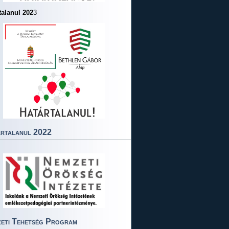
talanul 202
3
rtalanul 2022
eti Tehetség Program