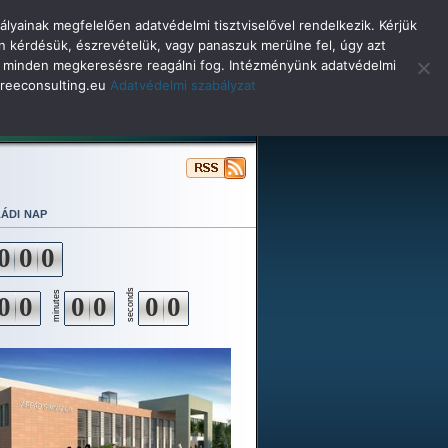
lyainak megfelelően adatvédelmi tisztviselővel rendelkezik. Kérjük
n kérdésük, észrevételük, vagy panaszuk merülne fel, úgy azt
selő minden megkeresésre reagálni fog. Intézményünk adatvédelmi
o@reeconsulting.eu
Adatvédelmi szabályzat
ulóinknak
Beiskolázás
Alapítvány
ádi nap
0
0
0
seconds
minutes
0
0
0
0
0
0