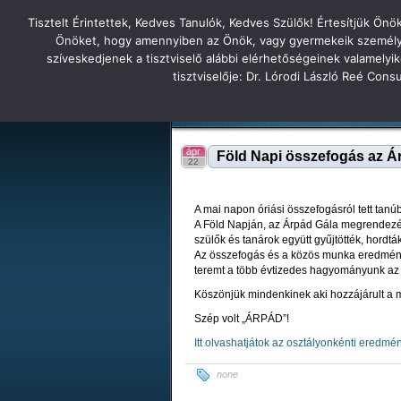
Tisztelt Érintettek, Kedves Tanulók, Kedves Szülők! Értesítjük Ön
Főoldal
Hírek
Tudás Állandóság Gon
Önöket, hogy amennyiben az Önök, vagy gyermekeik személyes 
szíveskedjenek a tisztviselő alábbi elérhetőségeinek valamelyi
Tatabányai
tisztviselője: Dr. Lórodi László Reé Con
Tartalék honlap
Iskolánk
Tanáraink
Diákjaink
Tatabányai Árpád Gimnázium 2
ápr
Föld Napi összefogás az Á
22
A mai napon óriási összefogásról tett ta
A Föld Napján, az Árpád Gála megrendezésé
szülők és tanárok együtt gyűjtötték, hordtá
Az összefogás és a közös munka eredménye
teremt a több évtizedes hagyományunk 
Köszönjük mindenkinek aki hozzájárult a m
Szép volt „ÁRPÁD”!
Itt olvashatjátok az osztályonkénti eredmé
none