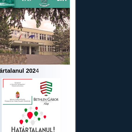
ártalanul 202
4