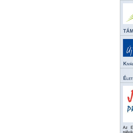
TÁ
Kivá
Élet
Az E
pály