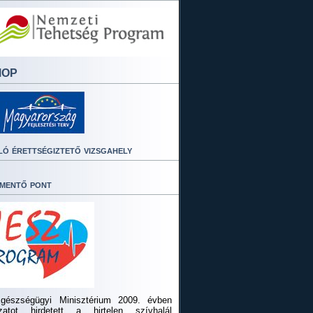
MOP
ló érettségiztető vizsgahely
mentő pont
gészségügyi Minisztérium 2009. évben
ázatot hirdetett a hirtelen szívhalál