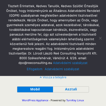
Tatabányai Árpád Gimnázium
Tisztelt Érintettek, Kedves Tanulók, Kedves Szülők! Értesítjük
Önöket, hogy Intézményünk az Általános Adatvédelmi Rendelet
(GDPR) szabályainak megfelelően adatvédelmi tisztviselővel
rendelkezik. Kérjük Önöket, hogy amennyiben az Önök, vagy
gyermekeik személyes adataival, azok kezelésével, tárolásával,
Fenntarthatóság
továbbításával kapcsolatosan kérdésük, észrevételük, vagy
panaszuk merülne fel, úgy azt szíveskedjenek a tisztviselő
alábbi elérhetőségeinek valamelyikén lehetőség szerint
közvetlenül felé jelezni. Az adatvédelmi tisztviselő minden
Arpad-Gimnazium-Okoiskola-munkaterv
Letöltés
megkeresésre reagálni fog. Intézményünk adatvédelmi
tisztviselője: Dr. Lórodi László Reé Consulting Nonprofit Kft.
8000 Székesfehérvár, Várkörút 4. II/26. email:
dpo@reeconsulting.eu
Adatvédelmi szabályzat
Elfogadom
Adatvédelmi szabályzat
Vissza a tetejére
Mobil
Asztali
WordPress Appliance
- Powered by
TurnKey Linux