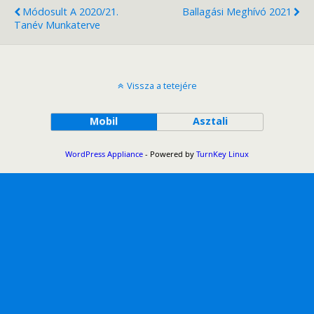
Módosult A 2020/21.
Ballagási Meghívó 2021
Tanév Munkaterve
Vissza a tetejére
Mobil
Asztali
WordPress Appliance
- Powered by
TurnKey Linux