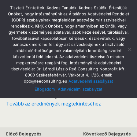
Tatabányai Árpád Gimnázium
Tisztelt Érintettek, Kedves Tanulók, Kedves Szülők! Értesítjük
Önöket, hogy Intézményünk az Általános Adatvédelmi Rendelet
(GDPR) szabályainak megfelelően adatvédelmi tisztviselővel
rendelkezik. Kérjük Önöket, hogy amennyiben az Önök, vagy
gyermekeik személyes adataival, azok kezelésével, tárolásával,
2021. Április 23. Péntek
továbbításával kapcsolatosan kérdésük, észrevételük, vagy
Felvételi Eredmények
panaszuk merülne fel, úgy azt szíveskedjenek a tisztviselő
alábbi elérhetőségeinek valamelyikén lehetőség szerint
közvetlenül felé jelezni. Az adatvédelmi tisztviselő minden
megkeresésre reagálni fog. Intézményünk adatvédelmi
tisztviselője: Dr. Lórodi László Reé Consulting Nonprofit Kft.
Megosztás
Tweet
Pin
Email
SMS
8000 Székesfehérvár, Várkörút 4. II/26. email:
dpo@reeconsulting.eu
Adatvédelmi szabályzat
A KIFIR egyeztetett felvételi jegyzéke alapján
Elfogadom
Adatvédelmi szabályzat
iskolánkba felvételt nyert tanulók a 2021/22. tanévre.
Tovább az eredmények megtekintéséhez
Előző Bejegyzés
Következő Bejegyzés