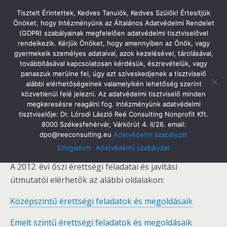
Tatabányai Árpád Gimnázium
Tisztelt Érintettek, Kedves Tanulók, Kedves Szülők! Értesítjük
Önöket, hogy Intézményünk az Általános Adatvédelmi Rendelet
(GDPR) szabályainak megfelelően adatvédelmi tisztviselővel
rendelkezik. Kérjük Önöket, hogy amennyiben az Önök, vagy
gyermekeik személyes adataival, azok kezelésével, tárolásával,
2012. Október 24. Szerda
továbbításával kapcsolatosan kérdésük, észrevételük, vagy
Érettségi Feladatok És Megoldások
panaszuk merülne fel, úgy azt szíveskedjenek a tisztviselő
alábbi elérhetőségeinek valamelyikén lehetőség szerint
közvetlenül felé jelezni. Az adatvédelmi tisztviselő minden
megkeresésre reagálni fog. Intézményünk adatvédelmi
tisztviselője: Dr. Lórodi László Reé Consulting Nonprofit Kft.
Megosztás
Tweet
Pin
Email
SMS
8000 Székesfehérvár, Várkörút 4. II/26. email:
dpo@reeconsulting.eu
Adatvédelmi szabályzat
Kedves Diákok!
Elfogadom
Adatvédelmi szabályzat
A 2012. évi őszi érettségi feladatai és javítási
útmutatói elérhetők az alábbi oldalakon:
Középszintű érettségi feladatok és megoldásaik
Emelt szintű érettségi feladatok és megoldásaik