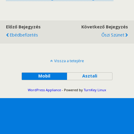
Előző Bejegyzés
Következő Bejegyzés
Ebédbefizetés
Őszi Szünet
Vissza a tetejére
Mobil
Asztali
WordPress Appliance
- Powered by
TurnKey Linux